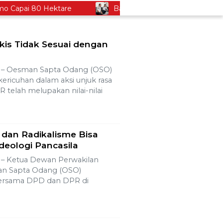
pai 80 Hektare
Bapas Yogyakarta dan Poltek Imipa
is Tidak Sesuai dengan
 Oesman Sapta Odang (OSO)
ricuhan dalam aksi unjuk rasa
 telah melupakan nilai-nilai
 dan Radikalisme Bisa
deologi Pancasila
 Ketua Dewan Perwakilan
n Sapta Odang (OSO)
ersama DPD dan DPR di