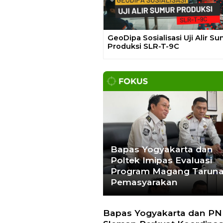
Previous
Gelar Media Gathering, Geodi
Ajak Media Diskusi Pembang
Proyek PLTP Dieng Unit 2
Bapas Yogyakarta dan
Poltek Imipas Evaluasi
Program Magang Tarun
Pemasyarakan
Bapas Yogyakarta dan PN