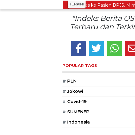
TERKINI
tor PKB Kecam Aksi Nirempati Nakes ke Pasien BPJS, Minta Pela
"Indeks Berita O
Terbaru dan Terkin
POPULAR TAGS
#
PLN
#
Jokowi
#
Covid-19
#
SUMENEP
#
Indonesia