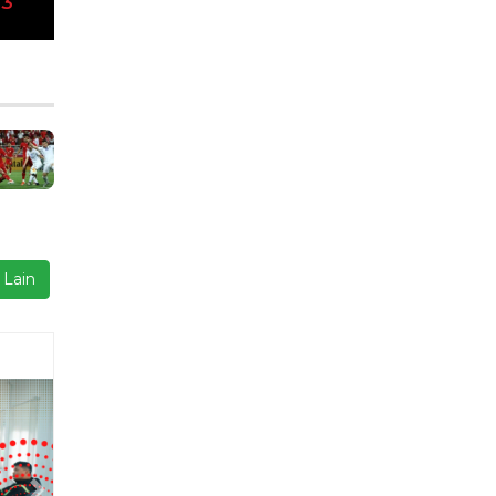
23
 Lain