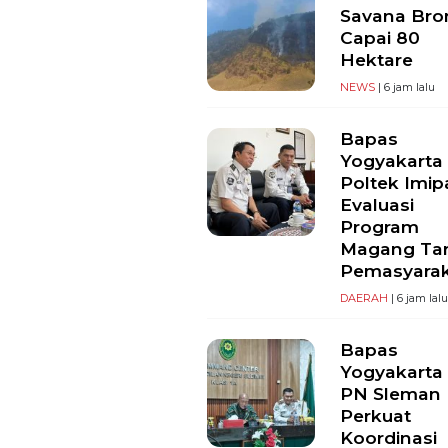
Savana Br
Capai 80
Hektare
NEWS
| 6 jam lalu
Bapas
Yogyakarta
Poltek Imip
Evaluasi
Program
Magang Ta
Pemasyara
DAERAH
| 6 jam lal
Bapas
Yogyakarta
PN Sleman
Perkuat
Koordinasi