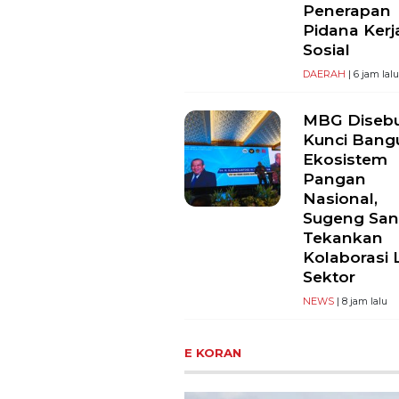
Penerapan
Pidana Kerj
Sosial
DAERAH
| 6 jam lal
MBG Diseb
Kunci Bang
Ekosistem
Pangan
Nasional,
Sugeng San
Tekankan
Kolaborasi 
Sektor
NEWS
| 8 jam lalu
E KORAN