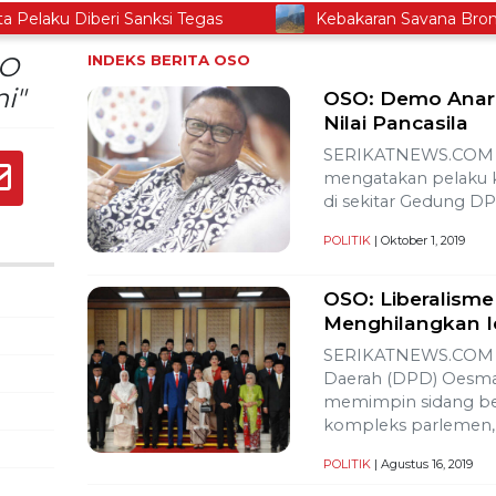
ku Diberi Sanksi Tegas
Kebakaran Savana Bromo Ca
SO
INDEKS BERITA
OSO
i"
OSO: Demo Anark
Nilai Pancasila
SERIKATNEWS.COM –
mengatakan pelaku ke
di sekitar Gedung DPR
POLITIK
| Oktober 1, 2019
OSO: Liberalisme
Menghilangkan I
SERIKATNEWS.COM –
Daerah (DPD) Oesma
memimpin sidang b
kompleks parlemen,
POLITIK
| Agustus 16, 2019