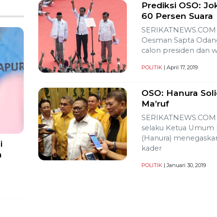
Prediksi OSO: Jo
60 Persen Suara
SERIKATNEWS.COM –
Oesman Sapta Odan
calon presiden dan w
POLITIK
| April 17, 2019
OSO: Hanura Sol
Ma’ruf
SERIKATNEWS.COM –
selaku Ketua Umum P
(Hanura) menegaska
i
kader
n
POLITIK
| Januari 30, 2019