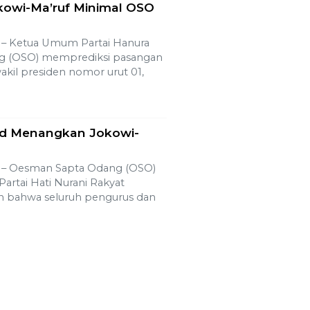
kowi-Ma’ruf Minimal OSO
 Ketua Umum Partai Hanura
g (OSO) memprediksi pasangan
akil presiden nomor urut 01,
id Menangkan Jokowi-
 Oesman Sapta Odang (OSO)
artai Hati Nurani Rakyat
n bahwa seluruh pengurus dan