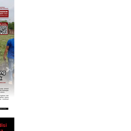
Next
isi