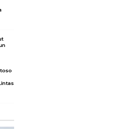
a
u
ut
un
toso
Lintas