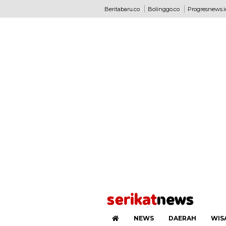
Beritabaru.co
Bolinggo.co
Progresnews.i
NEWS
DAERAH
WIS