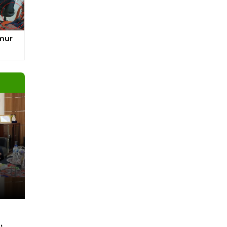
Next
pa
unan
a