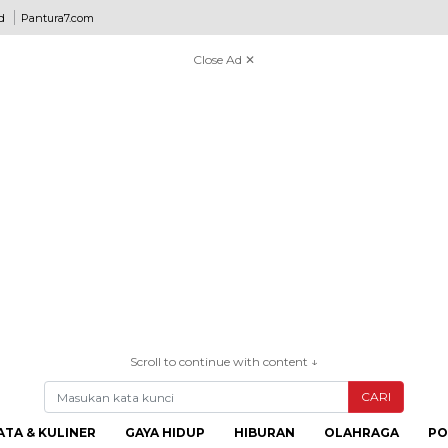
d
Pantura7.com
Close Ad ✕
Scroll to continue with content ↓
CARI
ATA & KULINER
GAYA HIDUP
HIBURAN
OLAHRAGA
PO