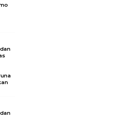
omo
 dan
as
runa
kan
u
 dan