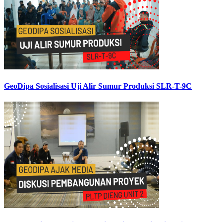
GeoDipa Sosialisasi Uji Alir Sumur Produksi SLR-T-9C