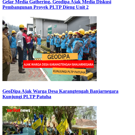
Gelar Media Gathering, Geodipa Ajak Media Diskusi
Pembangunan Proyek PLTP Dieng Unit 2
GeoDipa Ajak Warga Desa Karangtengah Banjarnegara
Kunjungi PLTP Patuha