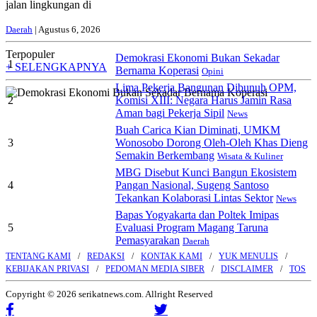
jalan lingkungan di
Daerah
| Agustus 6, 2026
Terpopuler
Demokrasi Ekonomi Bukan Sekadar
1
+ SELENGKAPNYA
Bernama Koperasi
Opini
Lima Pekerja Bangunan Dibunuh OPM,
2
Komisi XIII: Negara Harus Jamin Rasa
Aman bagi Pekerja Sipil
News
Buah Carica Kian Diminati, UMKM
3
Wonosobo Dorong Oleh-Oleh Khas Dieng
Semakin Berkembang
Wisata & Kuliner
MBG Disebut Kunci Bangun Ekosistem
4
Pangan Nasional, Sugeng Santoso
Tekankan Kolaborasi Lintas Sektor
News
Bapas Yogyakarta dan Poltek Imipas
5
Evaluasi Program Magang Taruna
Pemasyarakan
Daerah
TENTANG KAMI
REDAKSI
KONTAK KAMI
YUK MENULIS
KEBIJAKAN PRIVASI
PEDOMAN MEDIA SIBER
DISCLAIMER
TOS
Copyright © 2026 serikatnews.com. Allright Reserved