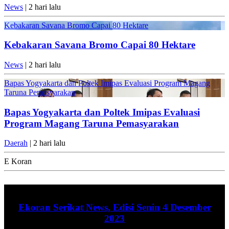
News
| 2 hari lalu
Kebakaran Savana Bromo Capai 80 Hektare
Kebakaran Savana Bromo Capai 80 Hektare
News
| 2 hari lalu
Bapas Yogyakarta dan Poltek Imipas Evaluasi Program Magang
Taruna Pemasyarakan
Bapas Yogyakarta dan Poltek Imipas Evaluasi
Program Magang Taruna Pemasyarakan
Daerah
| 2 hari lalu
E Koran
Ekoran Serikat News, Edisi Senin 4 Desember
2023