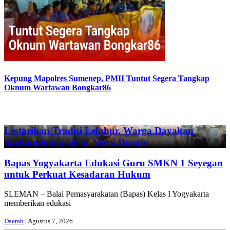
Kepung Mapolres Sumenep, PMII Tuntut Segera Tangkap
Oknum Wartawan Bongkar86
Previous
Next
Lestarikan Tradisi Leluhur, Warga Dayakan
Sardonoharjo Gelar Merti Dusun
Bapas Yogyakarta Edukasi Guru SMKN 1 Seyegan
untuk Perkuat Kesadaran Hukum
SLEMAN – Balai Pemasyarakatan (Bapas) Kelas I Yogyakarta
memberikan edukasi
Daerah
| Agustus 7, 2026