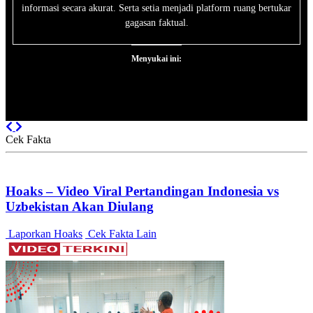
informasi secara akurat. Serta setia menjadi platform ruang bertukar
gagasan faktual.
Menyukai ini:
Previous
Next
Cek Fakta
Hoaks – Video Viral Pertandingan Indonesia vs
Uzbekistan Akan Diulang
Laporkan Hoaks
Cek Fakta Lain