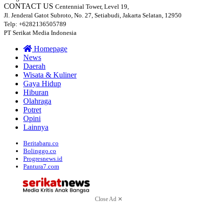
CONTACT US
Centennial Tower, Level 19,
Jl. Jenderal Gatot Subroto, No. 27, Setiabudi, Jakarta Selatan, 12950
Telp: +6282136505789
PT Serikat Media Indonesia
Homepage
News
Daerah
Wisata & Kuliner
Gaya Hidup
Hiburan
Olahraga
Potret
Opini
Lainnya
Beritabaru.co
Bolinggo.co
Progresnews.id
Pantura7.com
Close Ad ✕