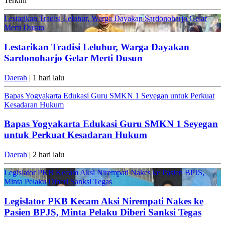
Terkini
Lestarikan Tradisi Leluhur, Warga Dayakan Sardonoharjo Gelar
Merti Dusun
Lestarikan Tradisi Leluhur, Warga Dayakan
Sardonoharjo Gelar Merti Dusun
Daerah
| 1 hari lalu
Bapas Yogyakarta Edukasi Guru SMKN 1 Seyegan untuk Perkuat
Kesadaran Hukum
Bapas Yogyakarta Edukasi Guru SMKN 1 Seyegan
untuk Perkuat Kesadaran Hukum
Daerah
| 2 hari lalu
Legislator PKB Kecam Aksi Nirempati Nakes ke Pasien BPJS,
Minta Pelaku Diberi Sanksi Tegas
Legislator PKB Kecam Aksi Nirempati Nakes ke
Pasien BPJS, Minta Pelaku Diberi Sanksi Tegas