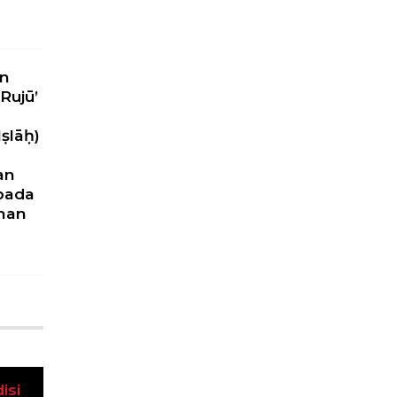
n
Rujū’
ṣlāḥ)
an
pada
nan