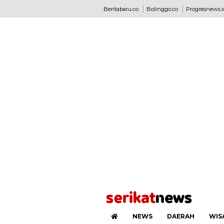
Beritabaru.co
Bolinggo.co
Progresnews.i
NEWS
DAERAH
WIS