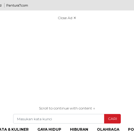
d
Pantura7.com
Close Ad ✕
Scroll to continue with content ↓
CARI
ATA & KULINER
GAYA HIDUP
HIBURAN
OLAHRAGA
PO