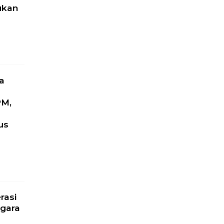
ukan
a
PM,
us
l
rasi
gara