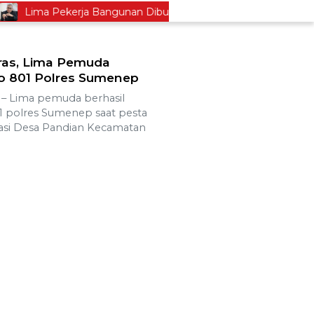
Lima Pekerja Bangunan Dibunuh OPM, Komisi XIII: Negara Haru
ras, Lima Pemuda
o 801 Polres Sumenep
 Lima pemuda berhasil
 polres Sumenep saat pesta
asi Desa Pandian Kecamatan