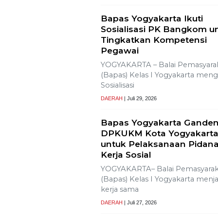
Tujuh Kabupaten/Kota di
NTB Terancam Kekering
Ekstrem
Muhammad Safi’i, Diperca
Nahkodai KNPI Proboling
PROBOLINGGO – Nahkoda pim
Dewan Pengurus Daerah (DPD)
Komite Nasional
DAERAH
| Juli 31, 2026