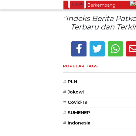
TERKINI
rong Oleh-Oleh Khas Dieng Semakin Berkembang
De
"Indeks Berita Patko
Terbaru dan Terkin
POPULAR TAGS
#
PLN
#
Jokowi
#
Covid-19
#
SUMENEP
#
Indonesia