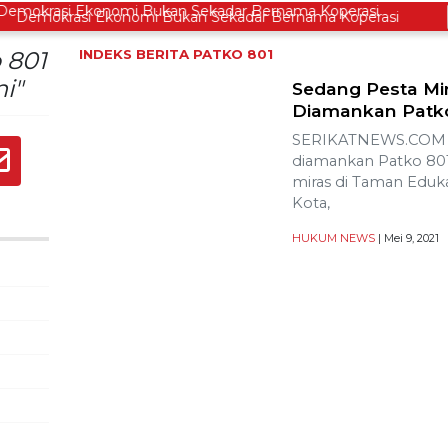
mokrasi Ekonomi Bukan Sekadar Bernama Koperasi
 801
INDEKS BERITA
PATKO 801
i"
Sedang Pesta Mi
Diamankan Patk
SERIKATNEWS.COM –
diamankan Patko 801
miras di Taman Eduk
Kota,
HUKUM
NEWS
| Mei 9, 2021