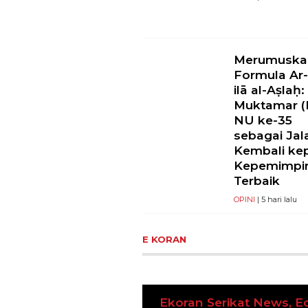
Merumuska
Formula Ar-
ilā al-Aṣlaḥ:
Muktamar (I
NU ke-35
sebagai Jal
Kembali ke
Kepemimpi
Terbaik
OPINI
| 5 hari lalu
E KORAN
n Serikat News, Edisi