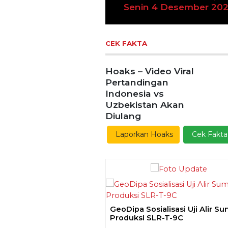
in 4 Desember 2023
Previous
Ekoran Serikat News, E
Kamis 9 November 2