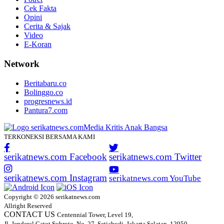
Cek Fakta
Opini
Cerita & Sajak
Video
E-Koran
Network
Beritabaru.co
Bolinggo.co
progresnews.id
Pantura7.com
TERKONEKSI BERSAMA KAMI
serikatnews.com Facebook
serikatnews.com Twitter
serikatnews.com Instagram
serikatnews.com YouTube
Copyright © 2026 serikatnews.com
Allright Reserved
CONTACT US
Centennial Tower, Level 19,
Jl. Jenderal Gatot Subroto, No. 27, Setiabudi, Jakarta Selatan, 12950