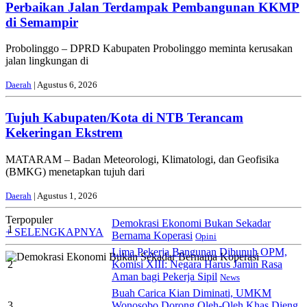
Perbaikan Jalan Terdampak Pembangunan KKMP
di Semampir
Probolinggo – DPRD Kabupaten Probolinggo meminta kerusakan
jalan lingkungan di
Daerah
| Agustus 6, 2026
Tujuh Kabupaten/Kota di NTB Terancam
Kekeringan Ekstrem
MATARAM – Badan Meteorologi, Klimatologi, dan Geofisika
(BMKG) menetapkan tujuh dari
Daerah
| Agustus 1, 2026
Terpopuler
Demokrasi Ekonomi Bukan Sekadar
1
+ SELENGKAPNYA
Bernama Koperasi
Opini
Lima Pekerja Bangunan Dibunuh OPM,
2
Komisi XIII: Negara Harus Jamin Rasa
Aman bagi Pekerja Sipil
News
Buah Carica Kian Diminati, UMKM
3
Wonosobo Dorong Oleh-Oleh Khas Dieng