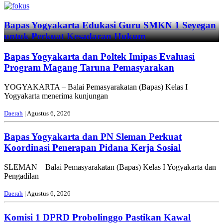
Previous
Next
Bapas Yogyakarta Edukasi Guru SMKN 1 Seyegan
untuk Perkuat Kesadaran Hukum
Bapas Yogyakarta dan Poltek Imipas Evaluasi
Program Magang Taruna Pemasyarakan
YOGYAKARTA – Balai Pemasyarakatan (Bapas) Kelas I
Yogyakarta menerima kunjungan
Daerah
| Agustus 6, 2026
Bapas Yogyakarta dan PN Sleman Perkuat
Koordinasi Penerapan Pidana Kerja Sosial
SLEMAN – Balai Pemasyarakatan (Bapas) Kelas I Yogyakarta dan
Pengadilan
Daerah
| Agustus 6, 2026
Komisi 1 DPRD Probolinggo Pastikan Kawal