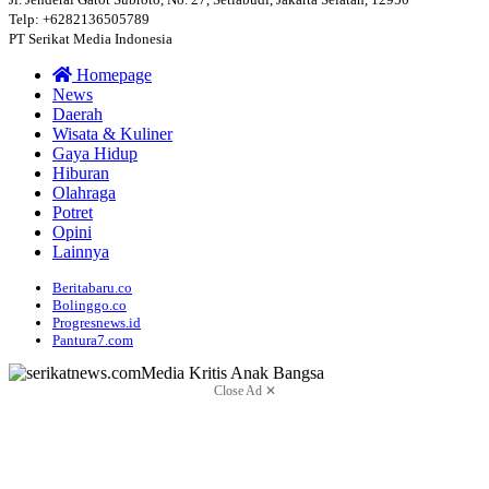
Telp: +6282136505789
PT Serikat Media Indonesia
Homepage
News
Daerah
Wisata & Kuliner
Gaya Hidup
Hiburan
Olahraga
Potret
Opini
Lainnya
Beritabaru.co
Bolinggo.co
Progresnews.id
Pantura7.com
Close Ad ✕