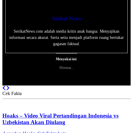
Serikat News
SerikatNews.com adalah media kritis anak bangsa. Menyajikan
informasi secara akurat. Serta setia menjadi platform ruang bertukar
gagasan faktual.
Menyukai ini:
Memuat...
Previous
Next
Cek Fakta
Hoaks – Video Viral Pertandingan Indonesia vs
Uzbekistan Akan Diulang