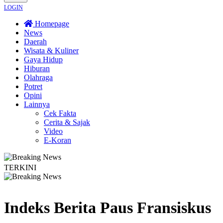
LOGIN
Homepage
News
Daerah
Wisata & Kuliner
Gaya Hidup
Hiburan
Olahraga
Potret
Opini
Lainnya
Cek Fakta
Cerita & Sajak
Video
E-Koran
TERKINI
Seyegan untuk Perkuat Kesadaran Hukum
Legislator PKB Kecam Aksi Niremp
Indeks Berita
Paus Fransiskus