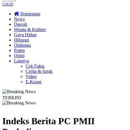
LOGIN
Homepage
News
Daerah
Wisata & Kuliner
Gaya Hidup
Hiburan
Olahraga
Potret
Opini
Lainnya
Cek Fakta
Cerita & Sajak
Video
E-Koran
TERKINI
irempati Nakes ke Pasien BPJS, Minta Pelaku Diberi Sanksi Tegas
Kebakaran
Indeks Berita
PC PMII