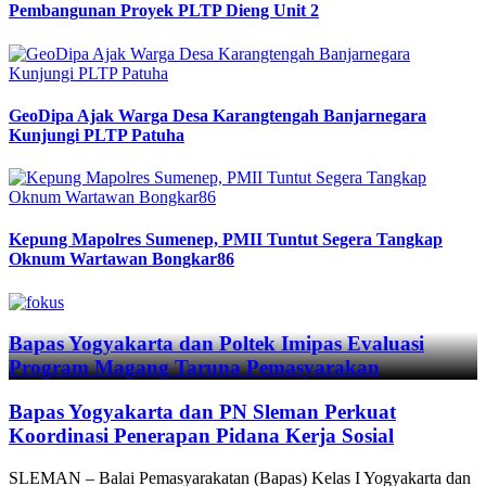
Pembangunan Proyek PLTP Dieng Unit 2
GeoDipa Ajak Warga Desa Karangtengah Banjarnegara
Kunjungi PLTP Patuha
Kepung Mapolres Sumenep, PMII Tuntut Segera Tangkap
Oknum Wartawan Bongkar86
Previous
Next
Bapas Yogyakarta dan Poltek Imipas Evaluasi
Program Magang Taruna Pemasyarakan
Bapas Yogyakarta dan PN Sleman Perkuat
Koordinasi Penerapan Pidana Kerja Sosial
SLEMAN – Balai Pemasyarakatan (Bapas) Kelas I Yogyakarta dan