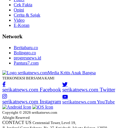
Cek Fakta
Opini
Cerita & Sajak
Video
E-Koran
Network
Beritabaru.co
Bolinggo.co
progresnews.id
Pantura7.com
TERKONEKSI BERSAMA KAMI
serikatnews.com Facebook
serikatnews.com Twitter
serikatnews.com Instagram
serikatnews.com YouTube
Copyright © 2026 serikatnews.com
Allright Reserved
CONTACT US
Centennial Tower, Level 19,
Jl. Jenderal Gatot Subroto, No. 27, Setiabudi, Jakarta Selatan, 12950