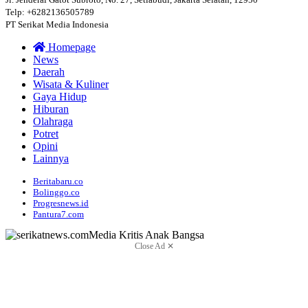
Telp: +6282136505789
PT Serikat Media Indonesia
Homepage
News
Daerah
Wisata & Kuliner
Gaya Hidup
Hiburan
Olahraga
Potret
Opini
Lainnya
Beritabaru.co
Bolinggo.co
Progresnews.id
Pantura7.com
Close Ad ✕