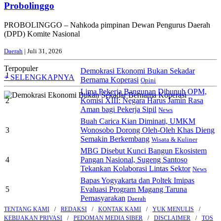
Probolinggo
PROBOLINGGO – Nahkoda pimpinan Dewan Pengurus Daerah
(DPD) Komite Nasional
Daerah
| Juli 31, 2026
Terpopuler
Demokrasi Ekonomi Bukan Sekadar
1
+ SELENGKAPNYA
Bernama Koperasi
Opini
Lima Pekerja Bangunan Dibunuh OPM,
2
Komisi XIII: Negara Harus Jamin Rasa
Aman bagi Pekerja Sipil
News
Buah Carica Kian Diminati, UMKM
3
Wonosobo Dorong Oleh-Oleh Khas Dieng
Semakin Berkembang
Wisata & Kuliner
MBG Disebut Kunci Bangun Ekosistem
4
Pangan Nasional, Sugeng Santoso
Tekankan Kolaborasi Lintas Sektor
News
Bapas Yogyakarta dan Poltek Imipas
5
Evaluasi Program Magang Taruna
Pemasyarakan
Daerah
TENTANG KAMI
REDAKSI
KONTAK KAMI
YUK MENULIS
KEBIJAKAN PRIVASI
PEDOMAN MEDIA SIBER
DISCLAIMER
TOS