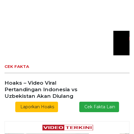
Gelar Media Gathering, Geodipa Ajak Media Diskusi
Pembangunan Proyek PLTP Dieng Unit 2
Lestarikan Tradisi Leluhur, Warga Dayakan
Sardonoharjo Gelar Merti Dusun
Bapas Yogyakarta Edukasi Guru SMKN 1
Seyegan untuk Perkuat Kesadaran Hukum