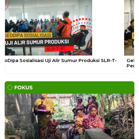
SLEMAN – Balai Pemasyarakatan (Bapas) Kelas I
Yogyakarta memberikan edukasi
DAERAH
| Agustus 7, 2026
Bapas Yogyakarta dan Poltek Imipas Evaluasi
Program Magang Taruna Pemasyarakan
YOGYAKARTA – Balai Pemasyarakatan (Bapas)
Kelas I Yogyakarta menerima kunjungan
DAERAH
| Agustus 6, 2026
Bapas Yogyakarta dan PN Sleman Perkuat
Koordinasi Penerapan Pidana Kerja Sosial
SLEMAN – Balai Pemasyarakatan (Bapas) Kelas I
Yogyakarta dan Pengadilan
DAERAH
| Agustus 6, 2026