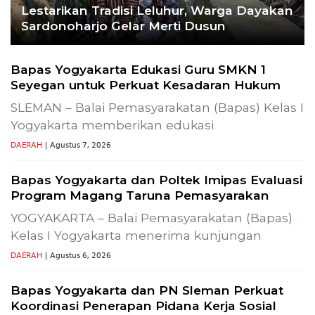
Komisi 1 DPRD Probolinggo Pastikan Kawal
Perbaikan Jalan Terdampak Pembangunan
KKMP di Semampir
Probolinggo – DPRD Kabupaten Probolinggo
meminta kerusakan jalan lingkungan di
DAERAH
| Agustus 6, 2026
TERPOPULER
+ SELENGKAPNYA
1
Demokrasi Ekonomi Bukan
Sekadar Bernama Koperasi
OPINI