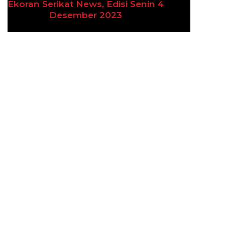
Ekoran Serikat News, Edisi Kamis 9
Previous
Next
November 2023
CEK FAKTA
Hoaks – Video Viral
Pertandingan Indonesia vs
Uzbekistan Akan Diulang
Laporkan Hoaks
Cek Fakta Lain
Previous
Next