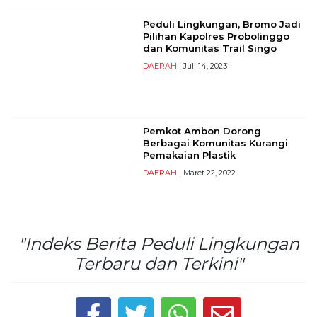
Reserved
Peduli Lingkungan, Bromo Jadi
Pilihan Kapolres Probolinggo
CONTACT
dan Komunitas Trail Singo
US
DAERAH
| Juli 14, 2023
Centennial
Tower,
Level
19,
Pemkot Ambon Dorong
Jl.
Berbagai Komunitas Kurangi
Jenderal
Pemakaian Plastik
Gatot
DAERAH
| Maret 22, 2022
Subroto,
No.
27,
Setiabudi,
"Indeks Berita Peduli Lingkungan
Jakarta
Selatan,
Terbaru dan Terkini"
12950
Telp:
+6282136505789