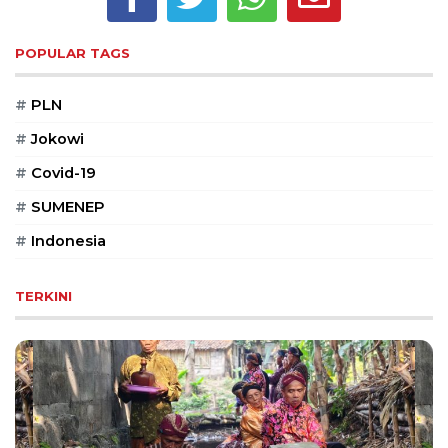
PT
Serikat
Media
POPULAR TAGS
Indonesia
#
PLN
#
Jokowi
#
Covid-19
#
SUMENEP
#
Indonesia
TERKINI