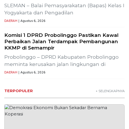
2
Lima Pekerja Bangunan Dibunuh
OPM, Komisi XIII: Negara Harus
Jamin Rasa Aman bagi Pekerja
Sipil
NEWS
3
Buah Carica Kian Diminati, UMKM
Wonosobo Dorong Oleh-Oleh
Khas Dieng Semakin
Berkembang
WISATA & KULINER
4
MBG Disebut Kunci Bangun
Ekosistem Pangan Nasional,
Sugeng Santoso Tekankan
Kolaborasi Lintas Sektor
NEWS