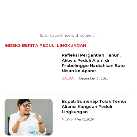
TERKONEKSI
BERSAMA
Scroll to continue with content ↓
KAMI
INDEKS BERITA
PEDULI LINGKUNGAN
Refleksi Pergantian Tahun,
Aktivis Peduli Alam di
Probolinggo Hadiahkan Batu
Nisan ke Aparat
DAERAH
| Desember 31, 2025
Bupati Sumenep Tolak Temui
Copyright
Aliansi Kangean Peduli
©
Lingkungan
2026
NEWS
| Mei 15, 2024
serikatnews.com
Allright