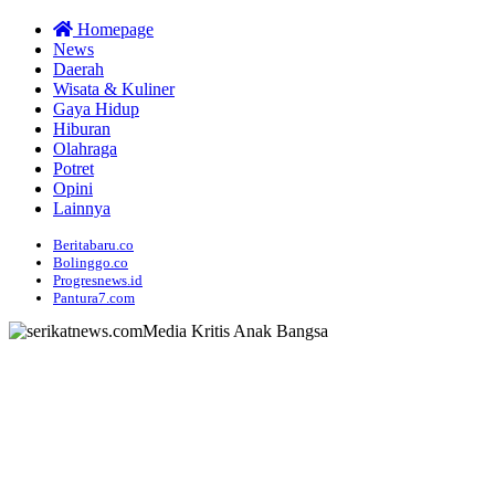
Homepage
News
Daerah
Wisata & Kuliner
Gaya Hidup
Hiburan
Olahraga
Potret
Opini
Lainnya
Beritabaru.co
Bolinggo.co
Progresnews.id
Pantura7.com