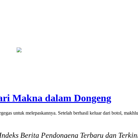
Legislator PKB Kecam Aksi Nirempati Nakes ke Pasien BPJS, Minta
ari Makna dalam Dongeng
gegas untuk melepaskannya. Setelah berhasil keluar dari botol, makhlu
Indeks Berita Pendongeng Terbaru dan Terkin