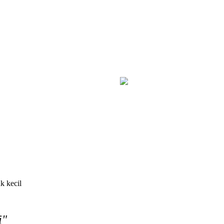
 Pelaku Diberi Sanksi Tegas
Kebakaran Savana Bromo Capai 80
k kecil
i"