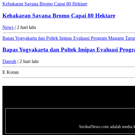
Kebakaran Savana Bromo Capai 80 Hektare
Kebakaran Savana Bromo Capai 80 Hektare
News
| 2 hari lalu
Bapas Yogyakarta dan Poltek Imipas Evaluasi Program Magang Tar
Bapas Yogyakarta dan Poltek Imipas Evaluasi Pro
Daerah
| 2 hari lalu
E Koran
SerikatNews.com adalah media kri