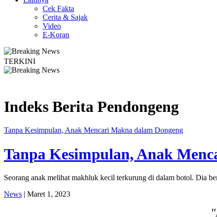
Cek Fakta
Cerita & Sajak
Video
E-Koran
TERKINI
gyakarta Edukasi Guru SMKN 1 Seyegan untuk Perkuat Kesadaran Hukum
Indeks Berita
Pendongeng
Tanpa Kesimpulan, Anak Mencari Makna dalam Dongeng
Tanpa Kesimpulan, Anak Menc
Seorang anak melihat makhluk kecil terkurung di dalam botol. Dia ber
News
| Maret 1, 2023
"