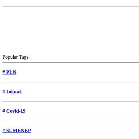
Popular Tags
#
PLN
#
Jokowi
#
Covid-19
#
SUMENEP