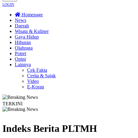
LOGIN
Homepage
News
Daerah
Wisata & Kuliner
Gaya Hidup
Hiburan
Olahraga
Potret
Opini
Lainnya
Cek Fakta
Cerita & Sajak
Video
E-Koran
TERKINI
rga Dayakan Sardonoharjo Gelar Merti Dusun
Bapas Yogyakarta Edukasi Guru
Indeks Berita
PLTMH