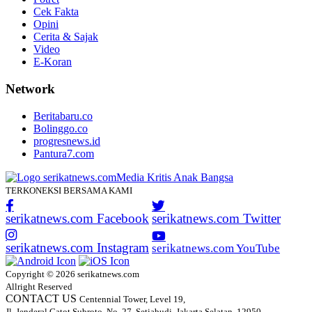
Cek Fakta
Opini
Cerita & Sajak
Video
E-Koran
Network
Beritabaru.co
Bolinggo.co
progresnews.id
Pantura7.com
TERKONEKSI BERSAMA KAMI
serikatnews.com Facebook
serikatnews.com Twitter
serikatnews.com Instagram
serikatnews.com YouTube
Copyright © 2026 serikatnews.com
Allright Reserved
CONTACT US
Centennial Tower, Level 19,
Jl. Jenderal Gatot Subroto, No. 27, Setiabudi, Jakarta Selatan, 12950