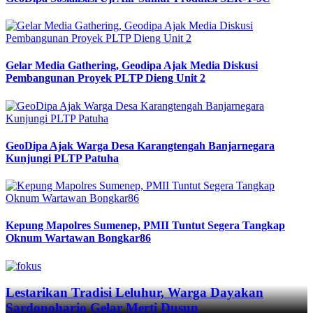
Gelar Media Gathering, Geodipa Ajak Media Diskusi
Pembangunan Proyek PLTP Dieng Unit 2
GeoDipa Ajak Warga Desa Karangtengah Banjarnegara
Kunjungi PLTP Patuha
Kepung Mapolres Sumenep, PMII Tuntut Segera Tangkap
Oknum Wartawan Bongkar86
Previous
Next
Lestarikan Tradisi Leluhur, Warga Dayakan
Sardonoharjo Gelar Merti Dusun