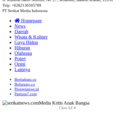
Telp: +6282136505789
PT Serikat Media Indonesia
Homepage
News
Daerah
Wisata & Kuliner
Gaya Hidup
Hiburan
Olahraga
Potret
Opini
Lainnya
Beritabaru.co
Bolinggo.co
Progresnews.id
Pantura7.com
Close Ad ✕