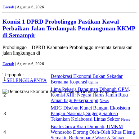
Daerah
| Agustus 6, 2026
Komisi 1 DPRD Probolinggo Pastikan Kawal
Perbaikan Jalan Terdampak Pembangunan KKMP
di Semampir
Probolinggo – DPRD Kabupaten Probolinggo meminta kerusakan
jalan lingkungan di
Daerah
| Agustus 6, 2026
Terpopuler
Demokrasi Ekonomi Bukan Sekadar
1
+ SELENGKAPNYA
Bernama Koperasi
Opini
Lima Pekerja Bangunan Dibunuh OPM,
2
Komisi XIII: Negara Harus Jamin Rasa
Aman bagi Pekerja Sipil
News
MBG Disebut Kunci Bangun Ekosistem
3
Pangan Nasional, Sugeng Santoso
Tekankan Kolaborasi Lintas Sektor
News
Buah Carica Kian Diminati, UMKM
4
Wonosobo Dorong Oleh-Oleh Khas Dieng
Semakin Berkembang
Wisata & Kuliner