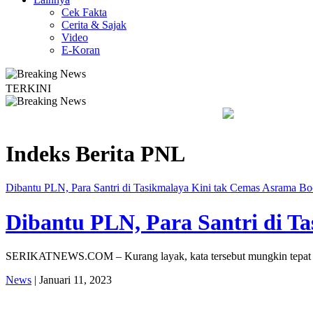
Cek Fakta
Cerita & Sajak
Video
E-Koran
TERKINI
a Dayakan Sardonoharjo Gelar Merti Dusun
Bapas Yogyakarta E
Indeks Berita
PNL
Dibantu PLN, Para Santri di Tasikmalaya Kini tak Cemas Asrama B
Dibantu PLN, Para Santri di T
SERIKATNEWS.COM – Kurang layak, kata tersebut mungkin tepat un
News
| Januari 11, 2023