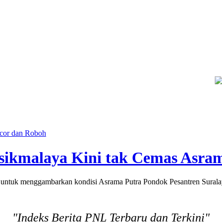
dukasi Guru SMKN 1 Seyegan untuk Perkuat Kesadaran Hukum
L
ocor dan Roboh
asikmalaya Kini tak Cemas Asr
tuk menggambarkan kondisi Asrama Putra Pondok Pesantren Suralay
"Indeks Berita PNL Terbaru dan Terkini"