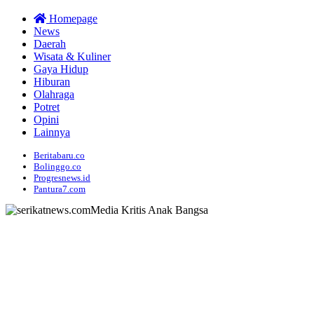
Homepage
News
Daerah
Wisata & Kuliner
Gaya Hidup
Hiburan
Olahraga
Potret
Opini
Lainnya
Beritabaru.co
Bolinggo.co
Progresnews.id
Pantura7.com