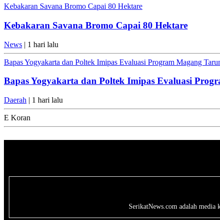
Kebakaran Savana Bromo Capai 80 Hektare
Kebakaran Savana Bromo Capai 80 Hektare
News
| 1 hari lalu
Bapas Yogyakarta dan Poltek Imipas Evaluasi Program Magang Tar
Bapas Yogyakarta dan Poltek Imipas Evaluasi Pro
Daerah
| 1 hari lalu
E Koran
SerikatNews.com adalah media kri