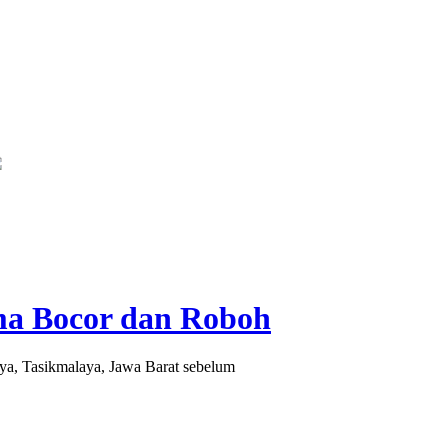
egislator PKB Kecam Aksi Nirempati Nakes ke Pasien BPJS, Minta Pelaku Dib
ama Bocor dan Roboh
a, Tasikmalaya, Jawa Barat sebelum