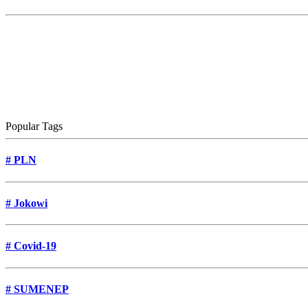
Popular Tags
#
PLN
#
Jokowi
#
Covid-19
#
SUMENEP