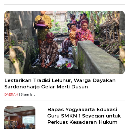
PT
Serikat
Media
Indonesia
Lestarikan Tradisi Leluhur, Warga Dayakan
Sardonoharjo Gelar Merti Dusun
DAERAH
| 8 jam lalu
Bapas Yogyakarta Edukasi
Guru SMKN 1 Seyegan untuk
Perkuat Kesadaran Hukum