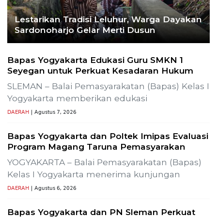
Uzbekistan Akan Diulang
Laporkan Hoaks
Cek Fakta Lain
Previous
Next
roduksi SLR-T-
Gelar Media Gathering, Geodipa Ajak Med
Pembangunan Proyek PLTP Dieng Unit 