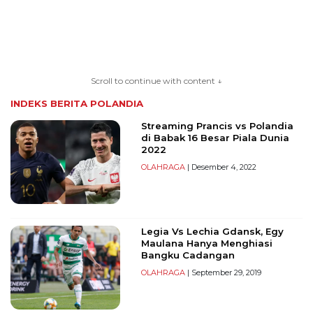
TERKONEKSI
BERSAMA
Scroll to continue with content ↓
KAMI
INDEKS BERITA
POLANDIA
Streaming Prancis vs Polandia
di Babak 16 Besar Piala Dunia
2022
OLAHRAGA
| Desember 4, 2022
Legia Vs Lechia Gdansk, Egy
Copyright
Maulana Hanya Menghiasi
©
Bangku Cadangan
2026
OLAHRAGA
| September 29, 2019
serikatnews.com
Allright