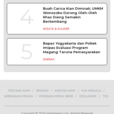
TERPOPULER
+ SELENGKAPNYA
1
Demokrasi Ekonomi Bukan
Sekadar Bernama Koperasi
OPINI
2
Lima Pekerja Bangunan Dibunuh
OPM, Komisi XIII: Negara Harus
Jamin Rasa Aman bagi Pekerja
Sipil
NEWS