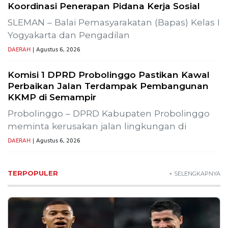
Lestarikan Tradisi Leluhur, Warga Dayakan
Sardonoharjo Gelar Merti Dusun
Bapas Yogyakarta Edukasi Guru SMKN 1
Seyegan untuk Perkuat Kesadaran Hukum
SLEMAN – Balai Pemasyarakatan (Bapas) Kelas I
Yogyakarta memberikan edukasi
DAERAH
| Agustus 7, 2026
Bapas Yogyakarta dan Poltek Imipas Evaluasi
Program Magang Taruna Pemasyarakan