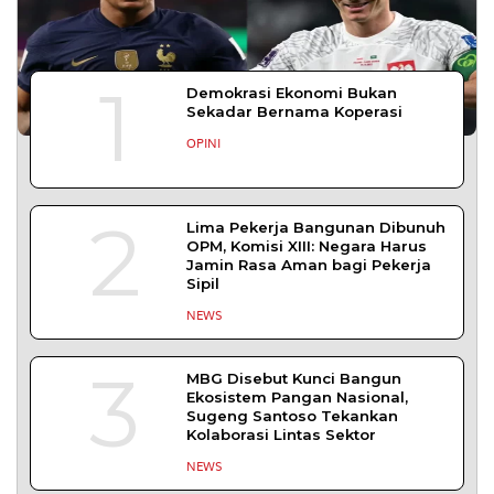
YOGYAKARTA – Balai Pemasyarakatan (Bapas)
Kelas I Yogyakarta menerima kunjungan
DAERAH
| Agustus 6, 2026
Bapas Yogyakarta dan PN Sleman Perkuat
Koordinasi Penerapan Pidana Kerja Sosial
SLEMAN – Balai Pemasyarakatan (Bapas) Kelas I
Yogyakarta dan Pengadilan
DAERAH
| Agustus 6, 2026
Komisi 1 DPRD Probolinggo Pastikan Kawal
Perbaikan Jalan Terdampak Pembangunan
KKMP di Semampir
Probolinggo – DPRD Kabupaten Probolinggo
meminta kerusakan jalan lingkungan di
DAERAH
| Agustus 6, 2026