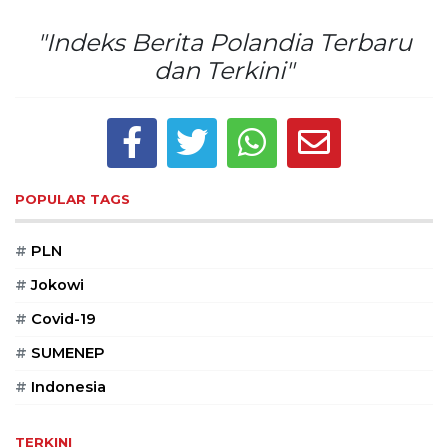
Reserved
"Indeks Berita Polandia Terbaru
CONTACT
dan Terkini"
US
Centennial
Tower,
Level
19,
Jl.
POPULAR TAGS
Jenderal
Gatot
#
PLN
Subroto,
No.
#
Jokowi
27,
#
Covid-19
Setiabudi,
Jakarta
#
SUMENEP
Selatan,
12950
#
Indonesia
Telp:
+6282136505789
TERKINI