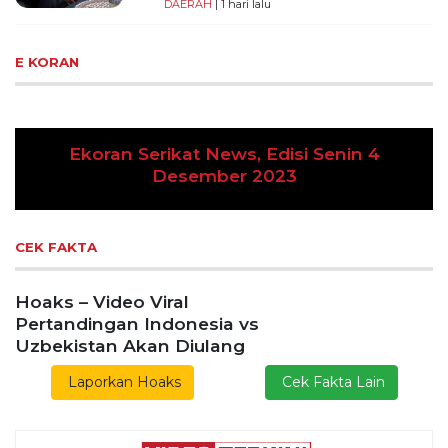
DAERAH
| 1 hari lalu
E KORAN
i Senin 4