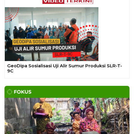
Previous
Next
Ekoran Serikat News, Edisi K
November 2023
CEK FAKTA
Hoaks – Video Viral
Pertandingan Indonesia vs