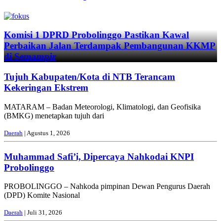
Previous
Next
Komisi 1 DPRD Probolinggo Pastikan Kawal
Perbaikan Jalan Terdampak Pembangunan KKMP
di Semampir
Tujuh Kabupaten/Kota di NTB Terancam
Kekeringan Ekstrem
MATARAM – Badan Meteorologi, Klimatologi, dan Geofisika
(BMKG) menetapkan tujuh dari
Daerah
| Agustus 1, 2026
Muhammad Safi’i, Dipercaya Nahkodai KNPI
Probolinggo
PROBOLINGGO – Nahkoda pimpinan Dewan Pengurus Daerah
(DPD) Komite Nasional
Daerah
| Juli 31, 2026