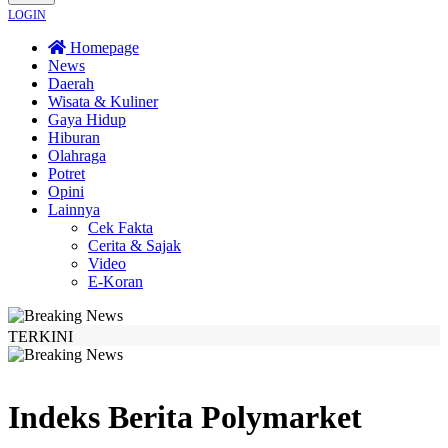
LOGIN
Homepage
News
Daerah
Wisata & Kuliner
Gaya Hidup
Hiburan
Olahraga
Potret
Opini
Lainnya
Cek Fakta
Cerita & Sajak
Video
E-Koran
TERKINI
 Santoso Tekankan Kolaborasi Lintas Sektor
Komisi 1 DPRD Probolinggo P
Indeks Berita
Polymarket