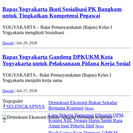
Bapas Yogyakarta Ikuti Sosialisasi PK Bangkom
untuk Tingkatkan Kompetensi Pegawai
YOGYAKARTA – Balai Pemasyarakatan (Bapas) Kelas I
Yogyakarta mengikuti Sosialisasi
Daerah
| Juli 29, 2026
Bapas Yogyakarta Gandeng DPKUKM Kota
Yogyakarta untuk Pelaksanaan Pidana Kerja Sosial
YOGYAKARTA– Balai Pemasyarakatan (Bapas) Kelas I
Yogyakarta menjalin kerja sama
Daerah
| Juli 27, 2026
Terpopuler
Demokrasi Ekonomi Bukan Sekadar
1
+ SELENGKAPNYA
Bernama Koperasi
Opini
Lima Pekerja Bangunan Dibunuh OPM,
2
Komisi XIII: Negara Harus Jamin Rasa
Aman bagi Pekerja Sipil
News
Buah Carica Kian Diminati, UMKM