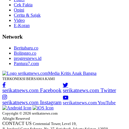
Cek Fakta
Opini
Cerita & Sajak
Video
E-Koran
Network
Beritabaru.co
Bolinggo.co
progresnews.id
Pantura7.com
TERKONEKSI BERSAMA KAMI
serikatnews.com Facebook
serikatnews.com Twitter
serikatnews.com Instagram
serikatnews.com YouTube
Copyright © 2026 serikatnews.com
Allright Reserved
CONTACT US
Centennial Tower, Level 19,
Jl. Jenderal Gatot Subroto, No. 27, Setiabudi, Jakarta Selatan, 12950