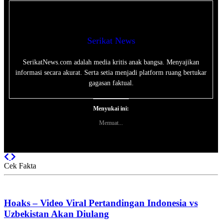
Serikat News
SerikatNews.com adalah media kritis anak bangsa. Menyajikan
informasi secara akurat. Serta setia menjadi platform ruang bertukar
gagasan faktual.
Menyukai ini:
Memuat...
Previous
Next
Cek Fakta
Hoaks – Video Viral Pertandingan Indonesia vs
Uzbekistan Akan Diulang