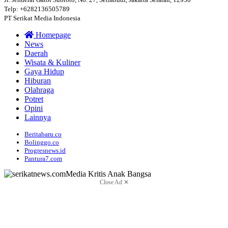
Telp: +6282136505789
PT Serikat Media Indonesia
Homepage
News
Daerah
Wisata & Kuliner
Gaya Hidup
Hiburan
Olahraga
Potret
Opini
Lainnya
Beritabaru.co
Bolinggo.co
Progresnews.id
Pantura7.com
Close Ad ✕