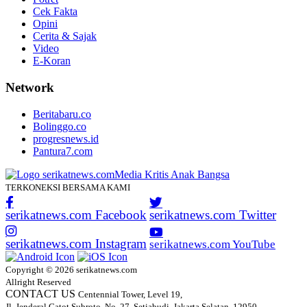
Cek Fakta
Opini
Cerita & Sajak
Video
E-Koran
Network
Beritabaru.co
Bolinggo.co
progresnews.id
Pantura7.com
TERKONEKSI BERSAMA KAMI
serikatnews.com Facebook
serikatnews.com Twitter
serikatnews.com Instagram
serikatnews.com YouTube
Copyright © 2026 serikatnews.com
Allright Reserved
CONTACT US
Centennial Tower, Level 19,
Jl. Jenderal Gatot Subroto, No. 27, Setiabudi, Jakarta Selatan, 12950