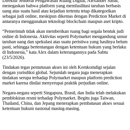
Direktur Jenderal Pengawasan Ruang Digital, Alexander Sabar,
menegaskan bahwa platform yang memfasilitasi taruhan berbasis
uang atas suatu hasil atau kejadian tertentu tetap dikategorikan
sebagai judi online, meskipun dikemas dengan Prediction Market di
antaranya menggunakan teknologi blockchain maupun aset kripto.
“Pemerintah tidak akan memberikan ruang bagi segala bentuk judi
online di Indonesia. Aktivitas seperti Polymarket mengandung unsur
taruhan uang dan spekulasi atas suatu peristiwa yang hasilnya belum
pasti, sehingga bertentangan dengan ketentuan hukum yang berlaku
di Indonesia,” kata Alex dalam keterangannya pada Sabtu
(23/5/2026).
Tindakan tegas pemutusan akses ini oleh Kemkomdigi sejalan
dengan yurisdiksi global. Sejumlah negara juga menerapkan
tindakan serupa terhadap Polymarket maupun platform prediction
market karena dinilai menyerupai praktik perjudian online.
Negara-negara seperti Singapura, Brasil, dan India telah melakukan
pemblokiran resmi terhadap Polymarket. Begitu juga Taiwan,
Thailand, China, dan Jepang menerapkan pembatasan akses sesuai
ketentuan hukum nasional masing-masing.