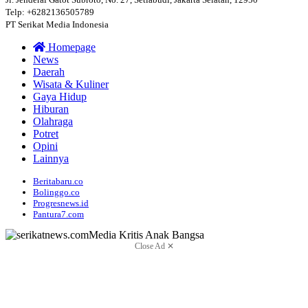
Telp: +6282136505789
PT Serikat Media Indonesia
Homepage
News
Daerah
Wisata & Kuliner
Gaya Hidup
Hiburan
Olahraga
Potret
Opini
Lainnya
Beritabaru.co
Bolinggo.co
Progresnews.id
Pantura7.com
Close Ad ✕