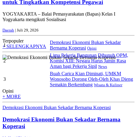
untuk Tingkatkan Kompetensi Pegawai
YOGYAKARTA – Balai Pemasyarakatan (Bapas) Kelas I
Yogyakarta mengikuti Sosialisasi
Daerah
| Juli 29, 2026
Terpopuler
Demokrasi Ekonomi Bukan Sekadar
1
+ SELENGKAPNYA
Bernama Koperasi
Opini
Lima Pekerja Bangunan Dibunuh OPM,
2
Komisi XIII: Negara Harus Jamin Rasa
Aman bagi Pekerja Sipil
News
Buah Carica Kian Diminati, UMKM
3
Wonosobo Dorong Oleh-Oleh Khas Dieng
Semakin Berkembang
Wisata & Kuliner
Opini
+ MORE
Demokrasi Ekonomi Bukan Sekadar Bernama Koperasi
Demokrasi Ekonomi Bukan Sekadar Bernama
Koperasi