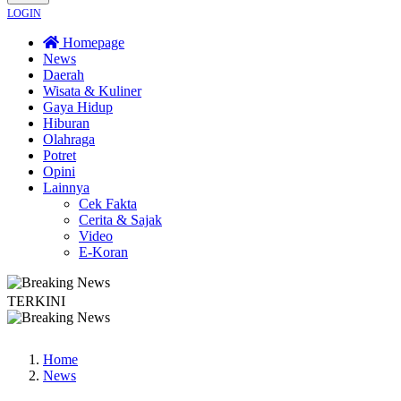
LOGIN
Homepage
News
Daerah
Wisata & Kuliner
Gaya Hidup
Hiburan
Olahraga
Potret
Opini
Lainnya
Cek Fakta
Cerita & Sajak
Video
E-Koran
TERKINI
M Wonosobo Dorong Oleh-Oleh Khas Dieng Semakin Berkembang
Demokrasi 
Home
News