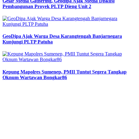
Gelar Media Gathering, Geodipa Ajak Media Diskusi
Pembangunan Proyek PLTP Dieng Unit 2
GeoDipa Ajak Warga Desa Karangtengah Banjarnegara
Kunjungi PLTP Patuha
Kepung Mapolres Sumenep, PMII Tuntut Segera Tangkap
Oknum Wartawan Bongkar86
Previous
Next