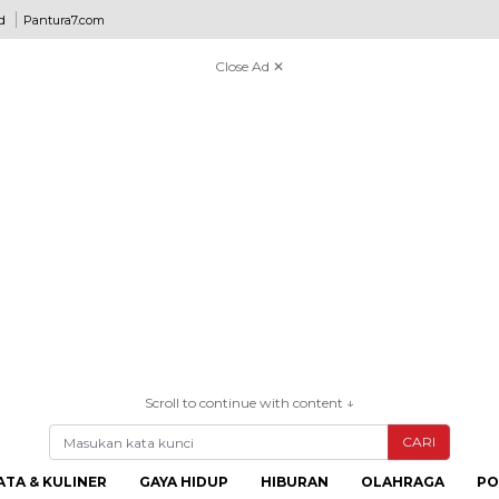
d
Pantura7.com
Close Ad ✕
Scroll to continue with content ↓
CARI
ATA & KULINER
GAYA HIDUP
HIBURAN
OLAHRAGA
PO