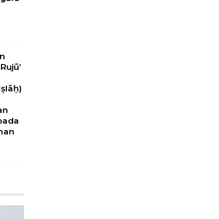
n
Rujū’
ṣlāḥ)
an
pada
nan