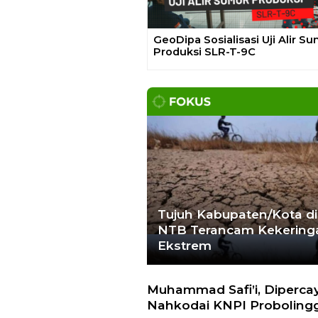
Gelar Media Gathering, Geodi
Ajak Media Diskusi Pembang
Proyek PLTP Dieng Unit 2
Tujuh Kabupaten/Kota di
NTB Terancam Kekering
Ekstrem
Muhammad Safi’i, Diperca
Nahkodai KNPI Proboling