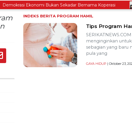
okrasi Ekonomi Bukan Sekadar Bernama Koperasi
L
gram
INDEKS BERITA
PROGRAM HAMIL
an
Tips Program Ham
SERIKATNEWS.COM – 
menginginkan untuk 
sebagian yang baru
pula yang
GAYA HIDUP
| Oktober 23, 20