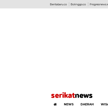
Beritabaru.co
Bolinggo.co
Progresnews.i
NEWS
DAERAH
WIS