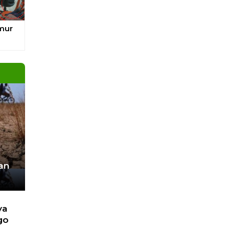
pa
unan
an
ya
go