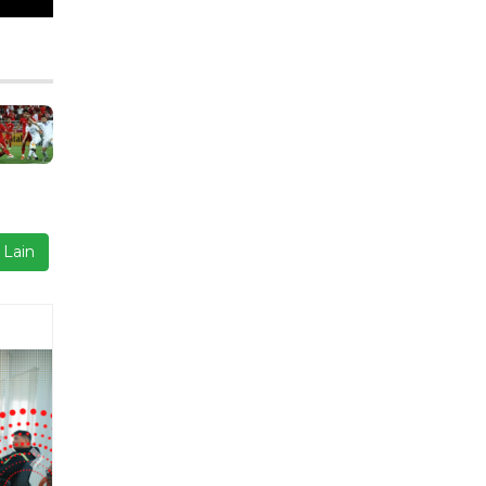
 Lain
Next