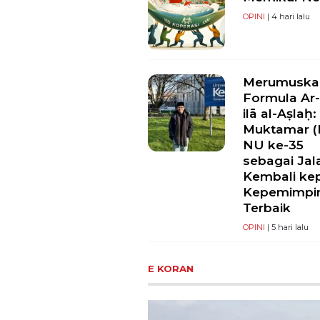
OPINI
| 4 hari lalu
Merumuska
Formula Ar-
ilā al-Aṣlaḥ:
Muktamar (I
NU ke-35
sebagai Jal
Kembali ke
Kepemimpi
Terbaik
OPINI
| 5 hari lalu
E KORAN