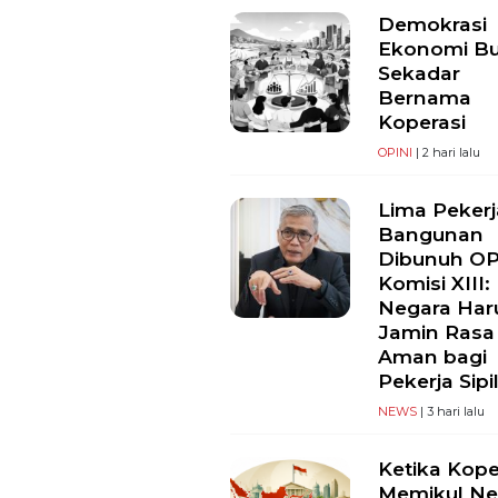
Demokrasi
Ekonomi B
Sekadar
Bernama
Koperasi
OPINI
| 2 hari lalu
Lima Pekerj
Bangunan
Dibunuh O
Komisi XIII:
Negara Har
Jamin Rasa
Aman bagi
Pekerja Sipi
NEWS
| 3 hari lalu
Ketika Kope
Memikul Ne