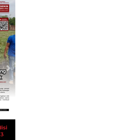
Next
isi
23