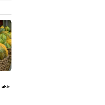
g
makin