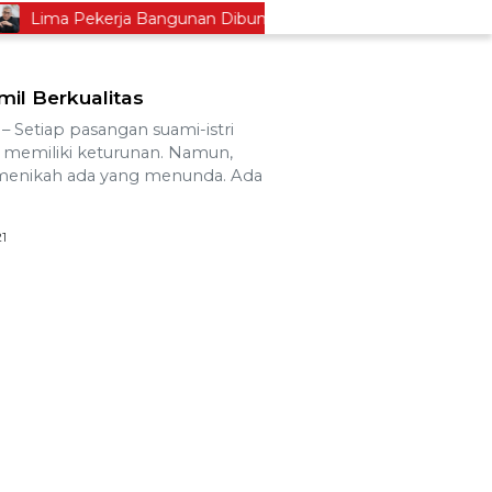
ima Pekerja Bangunan Dibunuh OPM, Komisi XIII: Negara Harus 
il Berkualitas
Setiap pasangan suami-istri
memiliki keturunan. Namun,
 menikah ada yang menunda. Ada
21