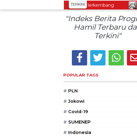
TERKINI
ng Oleh-Oleh Khas Dieng Semakin Berkembang
Dem
"Indeks Berita Pro
Hamil Terbaru d
Terkini"
POPULAR TAGS
#
PLN
#
Jokowi
#
Covid-19
#
SUMENEP
#
Indonesia