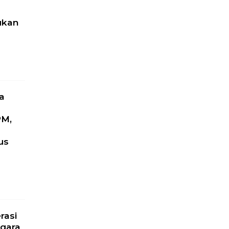
ukan
a
PM,
us
l
rasi
gara