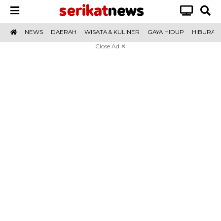
NEWS
DAERAH
WISATA & KULINER
GAYA HIDUP
HIBURAN
LOGIN
Close Ad ✕
REDAKSI
TENTANG
YUK
TERPOPULER
KAMI
MENULIS
Kanal
News
Daerah
Wisata
Gaya
Hiburan
Olahraga
Potret
Cek
Opini
Cerita
Video
E-
&
Hidup
Fakta
&
Koran
Kuliner
Sajak
Network
Beritabaru.co
Bolinggo.co
progresnews.id
Pantura7.com