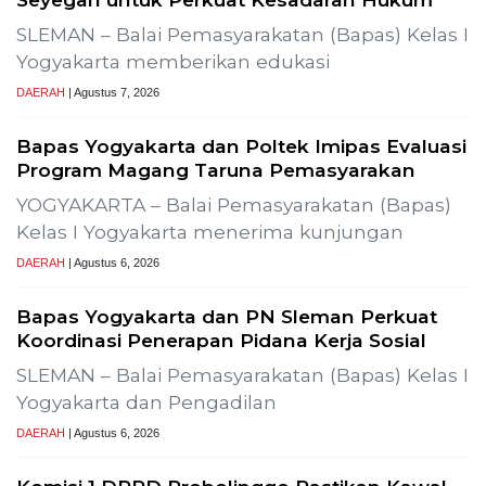
Gelar Media Gathe
Pembangunan Pro
Previous
Next
lisasi Uji Alir Sumur Produksi SLR-T-