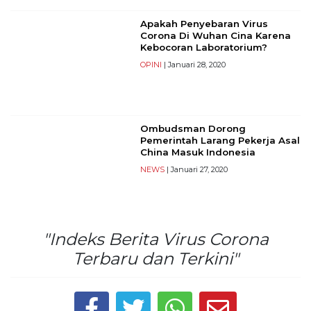
Reserved
Apakah Penyebaran Virus
Corona Di Wuhan Cina Karena
CONTACT
Kebocoran Laboratorium?
US
OPINI
| Januari 28, 2020
Centennial
Tower,
Level
19,
Ombudsman Dorong
Jl.
Pemerintah Larang Pekerja Asal
Jenderal
China Masuk Indonesia
Gatot
NEWS
| Januari 27, 2020
Subroto,
No.
27,
Setiabudi,
"Indeks Berita Virus Corona
Jakarta
Terbaru dan Terkini"
Selatan,
12950
Telp:
+6282136505789