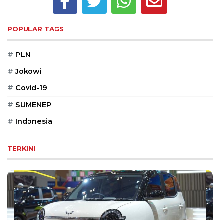
©
2026
POPULAR TAGS
serikatnews.com
Allright
Reserved
#
PLN
#
Jokowi
CONTACT
US
#
Covid-19
Centennial
#
SUMENEP
Tower,
#
Indonesia
Level
19,
Jl.
TERKINI
Jenderal
Gatot
Subroto,
No.
27,
Setiabudi,
Jakarta