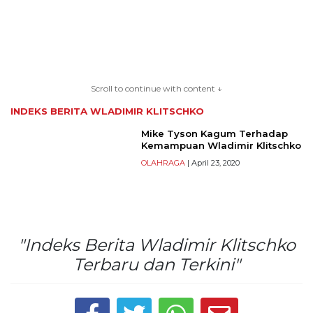
TERKONEKSI
Scroll to continue with content ↓
BERSAMA
INDEKS BERITA
WLADIMIR KLITSCHKO
KAMI
Mike Tyson Kagum Terhadap
Kemampuan Wladimir Klitschko
OLAHRAGA
| April 23, 2020
"Indeks Berita Wladimir Klitschko
Terbaru dan Terkini"
Copyright