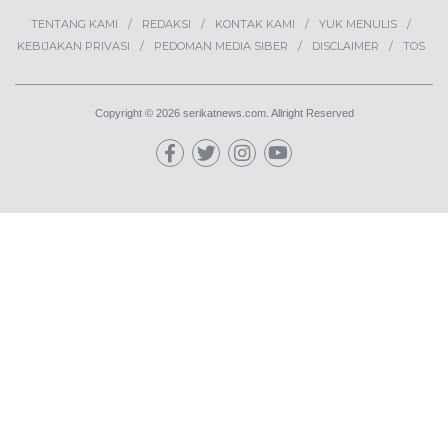
TENTANG KAMI
REDAKSI
KONTAK KAMI
YUK MENULIS
KEBIJAKAN PRIVASI
PEDOMAN MEDIA SIBER
DISCLAIMER
TOS
Copyright © 2026 serikatnews.com. Allright Reserved