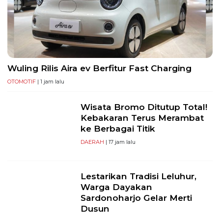
Selatan,
12950
Telp:
+6282136505789
PT
Serikat
Wuling Rilis Aira ev Berfitur Fast Charging
Media
OTOMOTIF
| 1 jam lalu
Indonesia
Wisata Bromo Ditutup Total!
Kebakaran Terus Merambat
ke Berbagai Titik
DAERAH
| 17 jam lalu
Lestarikan Tradisi Leluhur,
Warga Dayakan
Sardonoharjo Gelar Merti
Dusun