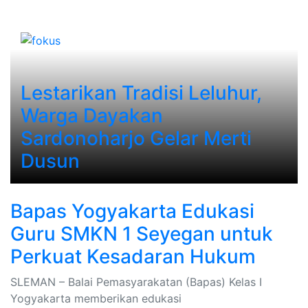
Lestarikan Tradisi Leluhur,
Warga Dayakan
Sardonoharjo Gelar Merti
Dusun
Bapas Yogyakarta Edukasi
Guru SMKN 1 Seyegan untuk
Perkuat Kesadaran Hukum
SLEMAN – Balai Pemasyarakatan (Bapas) Kelas I
Yogyakarta memberikan edukasi