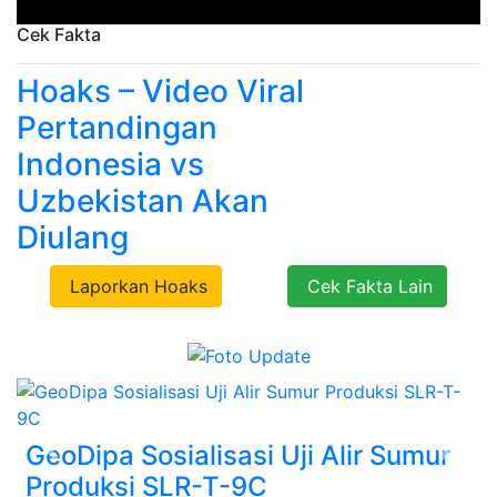
Cek Fakta
Hoaks – Video Viral
Pertandingan
Indonesia vs
Uzbekistan Akan
Diulang
Laporkan Hoaks
Cek Fakta Lain
GeoDipa Sosialisasi Uji Alir Sumur
Previous
Next
Produksi SLR-T-9C