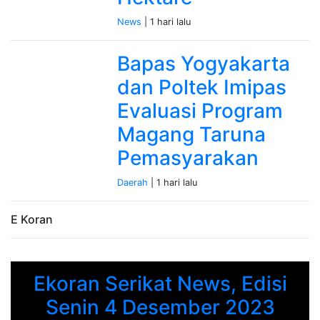
News
| 1 hari lalu
Bapas Yogyakarta
dan Poltek Imipas
Evaluasi Program
Magang Taruna
Pemasyarakan
Daerah
| 1 hari lalu
E Koran
Ekoran Serikat News, Edisi
Previous
Next
Senin 4 Desember 2023