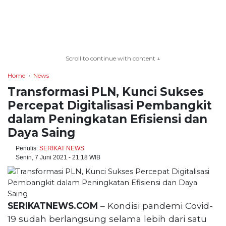
TERKONEKSI
BERSAMA
Scroll to continue with content ↓
KAMI
Home
News
Transformasi PLN, Kunci Sukses
Percepat Digitalisasi Pembangkit
dalam Peningkatan Efisiensi dan
Daya Saing
Penulis:
SERIKAT NEWS
Senin, 7 Juni 2021 - 21:18 WIB
Copyright
©
2026
SERIKATNEWS.COM
– Kondisi pandemi Covid-
serikatnews.com
19 sudah berlangsung selama lebih dari satu
Allright