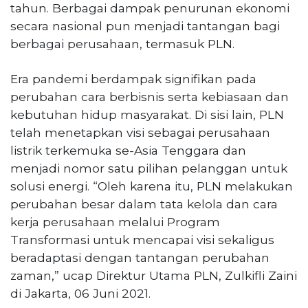
Reserved
tahun. Berbagai dampak penurunan ekonomi
secara nasional pun menjadi tantangan bagi
CONTACT
berbagai perusahaan, termasuk PLN.
US
Centennial
Era pandemi berdampak signifikan pada
Tower,
perubahan cara berbisnis serta kebiasaan dan
Level
kebutuhan hidup masyarakat. Di sisi lain, PLN
19,
telah menetapkan visi sebagai perusahaan
Jl.
Jenderal
listrik terkemuka se-Asia Tenggara dan
Gatot
menjadi nomor satu pilihan pelanggan untuk
Subroto,
solusi energi. “Oleh karena itu, PLN melakukan
No.
perubahan besar dalam tata kelola dan cara
27,
kerja perusahaan melalui Program
Setiabudi,
Jakarta
Transformasi untuk mencapai visi sekaligus
Selatan,
beradaptasi dengan tantangan perubahan
12950
zaman,” ucap Direktur Utama PLN, Zulkifli Zaini
Telp:
di Jakarta, 06 Juni 2021.
+6282136505789