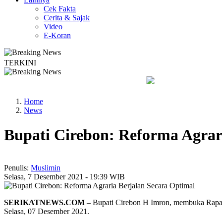
Cek Fakta
Cerita & Sajak
Video
E-Koran
TERKINI
egan untuk Perkuat Kesadaran Hukum
Legislator PKB Kecam Ak
Home
News
Bupati Cirebon: Reforma Agrar
Penulis:
Muslimin
Selasa, 7 Desember 2021 - 19:39 WIB
SERIKATNEWS.COM
– Bupati Cirebon H Imron, membuka Rapat
Selasa, 07 Desember 2021.