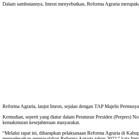
Dalam sambutannya, Imron menyebutkan, Reforma Agraria merupakan sa
Reforma Agraria, lanjut Imron, sejalan dengan TAP Majelis Permu
Kemudian, seperti yang diatur dalam Peraturan Presiden (Perpres) N
kemakmuran kesejahteraan masyarakat.
“Melalui rapat ini, diharapkan pelaksanaan Reforma Agraria di Kabup
menyelesaikan permasalahan Reforma Agraria tahun 2022,” kata Imr