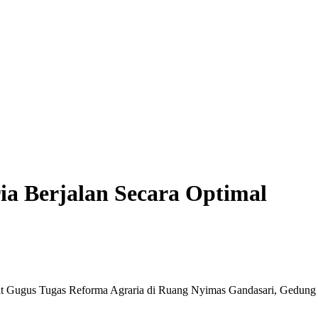
si Nirempati Nakes ke Pasien BPJS, Minta Pelaku Diberi Sanksi Tegas
ia Berjalan Secara Optimal
 Gugus Tugas Reforma Agraria di Ruang Nyimas Gandasari, Gedung S