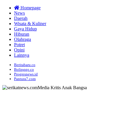
Homepage
News
Daerah
Wisata & Kuliner
Gaya Hidup
Hiburan
Olahraga
Potret
Opini
Lainnya
Beritabaru.co
Bolinggo.co
Progresnews.id
Pantura7.com