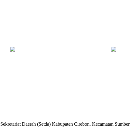
Kebakaran Savana Bromo Capai 80 Hektare
Bapas Yogya
ekretariat Daerah (Setda) Kabupaten Cirebon, Kecamatan Sumber,