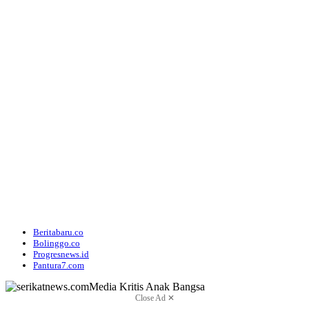
Beritabaru.co
Bolinggo.co
Progresnews.id
Pantura7.com
Close Ad ✕