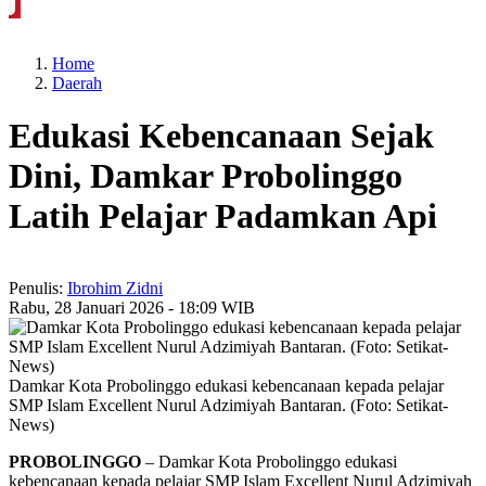
rikan Tradisi Leluhur, Warga Dayakan Sardonoharjo Gelar Merti Dusun
Bapas
Home
Daerah
Edukasi Kebencanaan Sejak
Dini, Damkar Probolinggo
Latih Pelajar Padamkan Api
Penulis:
Ibrohim Zidni
Rabu, 28 Januari 2026 - 18:09 WIB
Damkar Kota Probolinggo edukasi kebencanaan kepada pelajar
SMP Islam Excellent Nurul Adzimiyah Bantaran. (Foto: Setikat-
News)
PROBOLINGGO
– Damkar Kota Probolinggo edukasi
kebencanaan kepada pelajar SMP Islam Excellent Nurul Adzimiyah