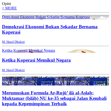
Opini
+ MORE
Demokrasi Ekonomi Bukan Sekadar Bernama Koperasi
Demokrasi Ekonomi Bukan Sekadar Bernama
Koperasi
M. Hanif Dhakiri
Ketika Koperasi Memikul Negara
Ketika Koperasi Memikul Negara
M. Hanif Dhakiri
Merumuskan Formula Ar-Rujū’ ilā al-Aṣlaḥ: Muktamar (Iṣlāḥ) NU
ke-35 sebagai Jalan Kembali kepada Kepemimpinan Terbaik
Merumuskan Formula Ar-Rujū’ ilā al-Aṣlaḥ:
Muktamar (Iṣlāḥ) NU ke-35 sebagai Jalan Kembali
kepada Kepemimpinan Terbaik