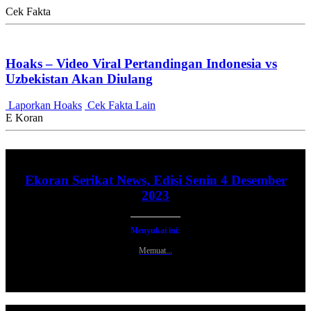
Cek Fakta
Hoaks – Video Viral Pertandingan Indonesia vs
Uzbekistan Akan Diulang
Laporkan Hoaks
Cek Fakta Lain
E Koran
Ekoran Serikat News, Edisi Senin 4 Desember
2023
Menyukai ini:
Memuat...