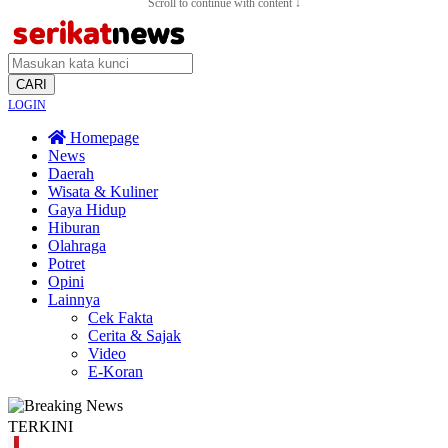
Scroll to continue with content ↓
CARI
LOGIN
Homepage
News
Daerah
Wisata & Kuliner
Gaya Hidup
Hiburan
Olahraga
Potret
Opini
Lainnya
Cek Fakta
Cerita & Sajak
Video
E-Koran
TERKINI