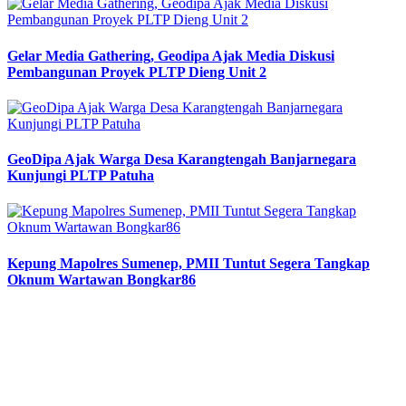
Gelar Media Gathering, Geodipa Ajak Media Diskusi
Pembangunan Proyek PLTP Dieng Unit 2
GeoDipa Ajak Warga Desa Karangtengah Banjarnegara
Kunjungi PLTP Patuha
Kepung Mapolres Sumenep, PMII Tuntut Segera Tangkap
Oknum Wartawan Bongkar86
Previous
Next