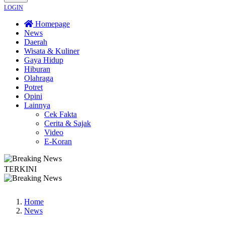
LOGIN
Homepage
News
Daerah
Wisata & Kuliner
Gaya Hidup
Hiburan
Olahraga
Potret
Opini
Lainnya
Cek Fakta
Cerita & Sajak
Video
E-Koran
TERKINI
MKN 1 Seyegan untuk Perkuat Kesadaran Hukum
Legislator PKB Kecam Aksi N
Home
News