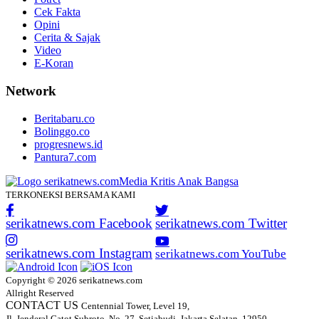
Cek Fakta
Opini
Cerita & Sajak
Video
E-Koran
Network
Beritabaru.co
Bolinggo.co
progresnews.id
Pantura7.com
TERKONEKSI BERSAMA KAMI
serikatnews.com Facebook
serikatnews.com Twitter
serikatnews.com Instagram
serikatnews.com YouTube
Copyright © 2026 serikatnews.com
Allright Reserved
CONTACT US
Centennial Tower, Level 19,
Jl. Jenderal Gatot Subroto, No. 27, Setiabudi, Jakarta Selatan, 12950