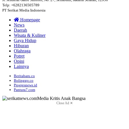
Telp: +6282136505789
PT Serikat Media Indonesia
Homepage
News
Daerah
Wisata & Kuliner
Gaya Hidup
Hiburan
Olahraga
Potret
Opini
Lainnya
Beritabaru.co
Bolinggo.co
Progresnews.id
Pantura7.com
Close Ad ✕