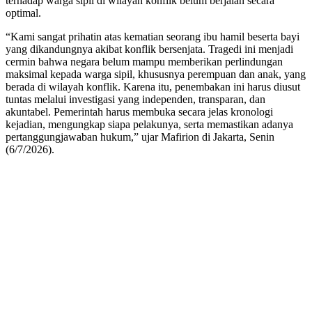
terhadap warga sipil di wilayah konflik belum berjalan secara
optimal.
“Kami sangat prihatin atas kematian seorang ibu hamil beserta bayi
yang dikandungnya akibat konflik bersenjata. Tragedi ini menjadi
cermin bahwa negara belum mampu memberikan perlindungan
maksimal kepada warga sipil, khususnya perempuan dan anak, yang
berada di wilayah konflik. Karena itu, penembakan ini harus diusut
tuntas melalui investigasi yang independen, transparan, dan
akuntabel. Pemerintah harus membuka secara jelas kronologi
kejadian, mengungkap siapa pelakunya, serta memastikan adanya
pertanggungjawaban hukum,” ujar Mafirion di Jakarta, Senin
(6/7/2026).