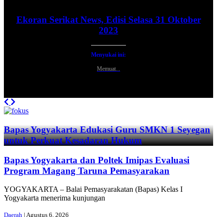
Ekoran Serikat News, Edisi Selasa 31 Oktober
2023
Menyukai ini:
Memuat...
Previous
Next
Bapas Yogyakarta Edukasi Guru SMKN 1 Seyegan
untuk Perkuat Kesadaran Hukum
Bapas Yogyakarta dan Poltek Imipas Evaluasi
Program Magang Taruna Pemasyarakan
YOGYAKARTA – Balai Pemasyarakatan (Bapas) Kelas I
Yogyakarta menerima kunjungan
Daerah
| Agustus 6, 2026