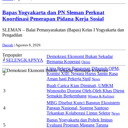
Bapas Yogyakarta dan PN Sleman Perkuat
Koordinasi Penerapan Pidana Kerja Sosial
SLEMAN – Balai Pemasyarakatan (Bapas) Kelas I Yogyakarta dan
Pengadilan
Daerah
| Agustus 6, 2026
Terpopuler
Demokrasi Ekonomi Bukan Sekadar
1
+ SELENGKAPNYA
Bernama Koperasi
Opini
Lima Pekerja Bangunan Dibunuh OPM,
2
Komisi XIII: Negara Harus Jamin Rasa
Aman bagi Pekerja Sipil
News
Buah Carica Kian Diminati, UMKM
3
Wonosobo Dorong Oleh-Oleh Khas Dieng
Semakin Berkembang
Wisata & Kuliner
MBG Disebut Kunci Bangun Ekosistem
4
Pangan Nasional, Sugeng Santoso
Tekankan Kolaborasi Lintas Sektor
News
Bapas Yogyakarta dan Poltek Imipas
5
Evaluasi Program Magang Taruna