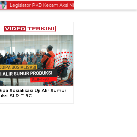
egislator PKB Kecam Aksi Nirempati Nakes ke Pasien BPJS, Min
ious
Next
r Media Gathering, Geodipa
 Media Diskusi Pembangunan
ek PLTP Dieng Unit 2