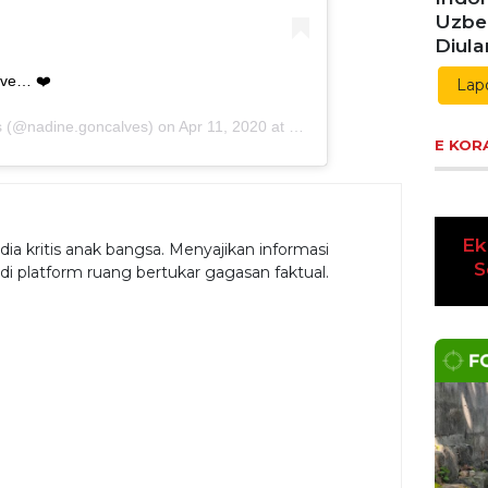
Indon
Uzbe
Diul
vive… ❤️
Lap
s
(@nadine.goncalves) on
Apr 11, 2020 at 3:49pm PDT
E KOR
a kritis anak bangsa. Menyajikan informasi
Ek
adi platform ruang bertukar gagasan faktual.
Pre
K