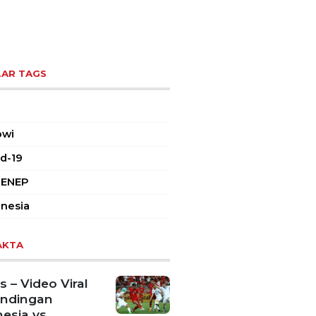
AR TAGS
owi
d-19
ENEP
nesia
AKTA
 – Video Viral
andingan