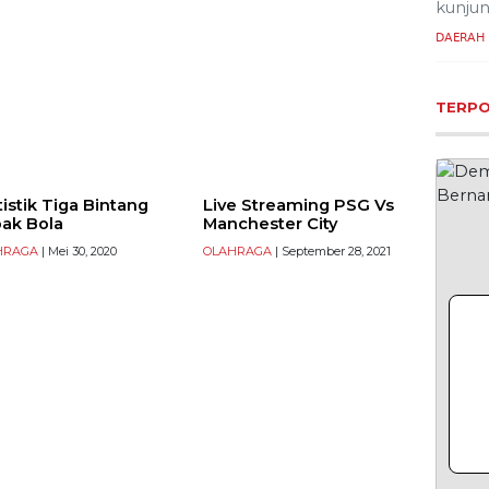
(Bapas
kunju
DAERAH
TERP
tistik Tiga Bintang
Live Streaming PSG Vs
ak Bola
Manchester City
HRAGA
| Mei 30, 2020
OLAHRAGA
| September 28, 2021