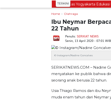
TERKINI
o Gelar Merti Dusun
Bapas Yogyakarta Edukasi Gur
Home
Olahraga
Ibu Neymar Berpac
22 Tahun
Penulis:
SERIKAT NEWS
Senin, 13 April 2020 - 07:01 WIB
© Instagram/Nadine Goncalves
SERIKATNEWS.COM – Nadine Gonc
menyatakan ke publik bahwa di
seorang anak berusia 22 tahun.
Usia Thiago Ramos dan ibu Neyma
muda enam tahun dari Neymar ya