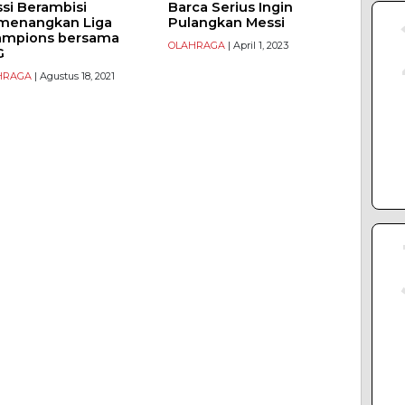
si Berambisi
Barca Serius Ingin
menangkan Liga
Pulangkan Messi
ampions bersama
OLAHRAGA
| April 1, 2023
G
HRAGA
| Agustus 18, 2021