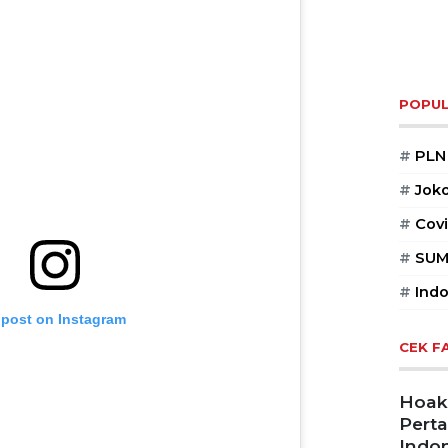
POPUL
#
PLN
#
Jok
#
Covi
#
SUM
#
Indo
 post on Instagram
CEK F
Hoaks
Pert