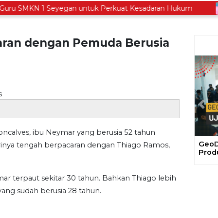
u SMKN 1 Seyegan untuk Perkuat Kesadaran Hukum
L
aran dengan Pemuda Berusia
Prev
alves, ibu Neymar yang berusia 52 tahun
Gela
rinya tengah berpacaran dengan Thiago Ramos,
Ajak
Proy
r terpaut sekitar 30 tahun. Bahkan Thiago lebih
ng sudah berusia 28 tahun.