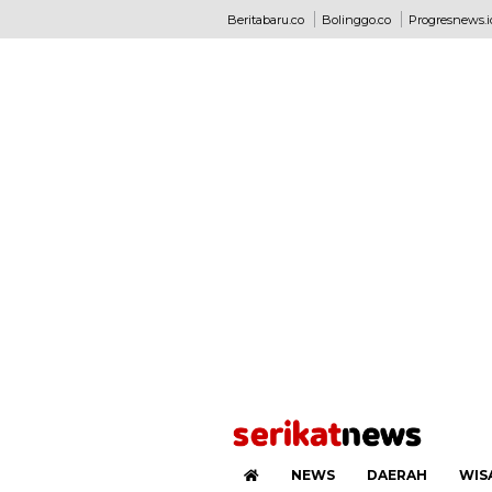
Beritabaru.co
Bolinggo.co
Progresnews.i
NEWS
DAERAH
WIS