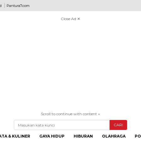
d
Pantura7.com
Close Ad ✕
Scroll to continue with content ↓
CARI
ATA & KULINER
GAYA HIDUP
HIBURAN
OLAHRAGA
PO