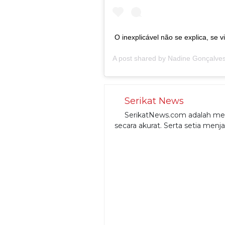
O inexplicável não se explica, se 
A post shared by
Nadine Gonçalve
Serikat News
SerikatNews.com adalah medi
secara akurat. Serta setia menj