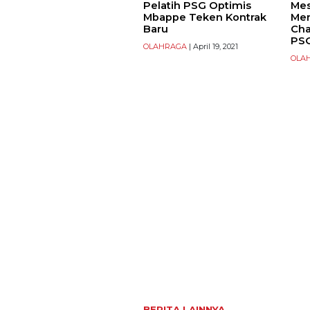
Pelatih PSG Optimis
Mes
Mbappe Teken Kontrak
Me
Baru
Ch
PS
OLAHRAGA
| April 19, 2021
OLA
BERITA LAINNYA