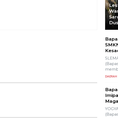
Les
War
Sar
Du
Bapa
SMKN
Kesa
SLEMA
(Bapas
membe
DAERAH
Bapa
Imipa
Maga
YOGYA