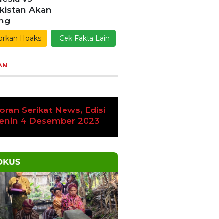
esia vs
kistan Akan
ang
orkan Hoaks
Cek Fakta Lain
AN
oran Serikat News, Edisi
vious
Next
amis 9 November 2023