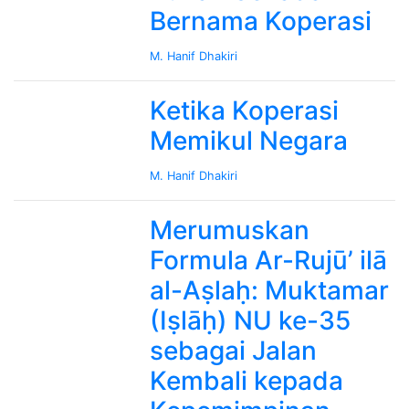
Bernama Koperasi
M. Hanif Dhakiri
Ketika Koperasi
Memikul Negara
M. Hanif Dhakiri
Merumuskan
Formula Ar-Rujū’ ilā
al-Aṣlaḥ: Muktamar
(Iṣlāḥ) NU ke-35
sebagai Jalan
Kembali kepada