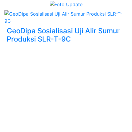
GeoDipa Sosialisasi Uji Alir Sumur
Previous
Next
Produksi SLR-T-9C