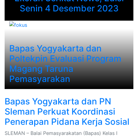
Previous
Next
Senin 4 Desember 2023
Bapas Yogyakarta dan
Poltekpin Evaluasi Program
Magang Taruna
Pemasyarakan
Bapas Yogyakarta dan PN
Sleman Perkuat Koordinasi
Penerapan Pidana Kerja Sosial
SLEMAN – Balai Pemasyarakatan (Bapas) Kelas I