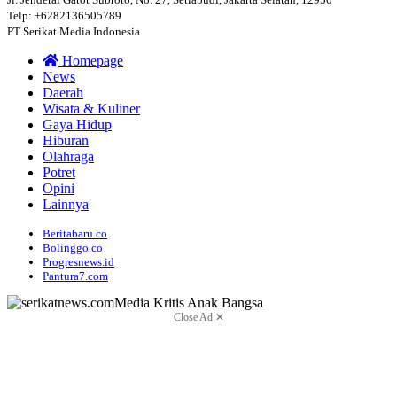
Telp: +6282136505789
PT Serikat Media Indonesia
Homepage
News
Daerah
Wisata & Kuliner
Gaya Hidup
Hiburan
Olahraga
Potret
Opini
Lainnya
Beritabaru.co
Bolinggo.co
Progresnews.id
Pantura7.com
Close Ad ✕