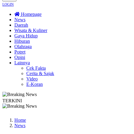
LOGIN
Homepage
News
Daerah
Wisata & Kuliner
Gaya Hidup
Hiburan
Olahraga
Potret
Opini
Lainnya
Cek Fakta
Cerita & Sajak
Video
E-Koran
TERKINI
Bapas Yogyakarta Edukasi Guru SMKN 1 Seyegan untuk Perkuat Kesadaran Huku
Home
News