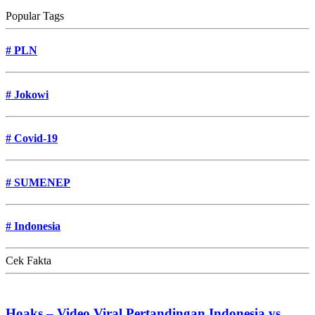
Popular Tags
#
PLN
#
Jokowi
#
Covid-19
#
SUMENEP
#
Indonesia
Cek Fakta
Hoaks – Video Viral Pertandingan Indonesia vs