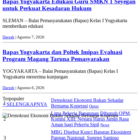
Bapas Yogyakarta Edukasi Guru SMKN 1 Seyegan
untuk Perkuat Kesadaran Hukum
SLEMAN – Balai Pemasyarakatan (Bapas) Kelas I Yogyakarta
memberikan edukasi
Daerah
| Agustus 7, 2026
Bapas Yogyakarta dan Poltek Imipas Evaluasi
Program Magang Taruna Pemasyarakan
YOGYAKARTA – Balai Pemasyarakatan (Bapas) Kelas I
Yogyakarta menerima kunjungan
Daerah
| Agustus 6, 2026
Terpopuler
Demokrasi Ekonomi Bukan Sekadar
1
+ SELENGKAPNYA
Bernama Koperasi
Opini
Lima Pekerja Bangunan Dibunuh OPM,
2
Komisi XIII: Negara Harus Jamin Rasa
Aman bagi Pekerja Sipil
News
MBG Disebut Kunci Bangun Ekosistem
3
Pangan Nasional, Sugeng Santoso