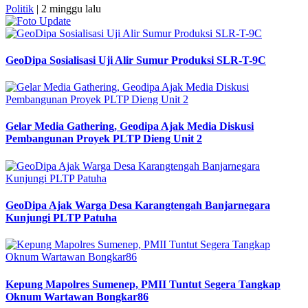
Politik
| 2 minggu lalu
GeoDipa Sosialisasi Uji Alir Sumur Produksi SLR-T-9C
Gelar Media Gathering, Geodipa Ajak Media Diskusi
Pembangunan Proyek PLTP Dieng Unit 2
GeoDipa Ajak Warga Desa Karangtengah Banjarnegara
Kunjungi PLTP Patuha
Kepung Mapolres Sumenep, PMII Tuntut Segera Tangkap
Oknum Wartawan Bongkar86