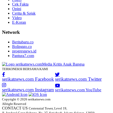
Cek Fakta
Opini
Cerita & Sajak
Video
E-Koran
Network
Beritabaru.co
Bolinggo.co
progresnews.id
Pantura7.com
TERKONEKSI BERSAMA KAMI
serikatnews.com Facebook
serikatnews.com Twitter
serikatnews.com Instagram
serikatnews.com YouTube
Copyright © 2026 serikatnews.com
Allright Reserved
CONTACT US
Centennial Tower, Level 19,
Jl. Jenderal Gatot Subroto, No. 27, Setiabudi, Jakarta Selatan, 12950