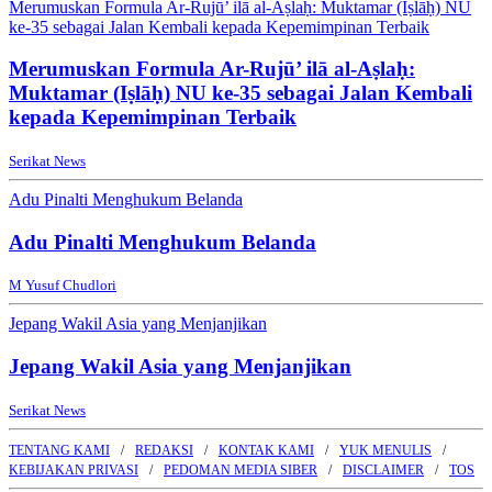
Merumuskan Formula Ar-Rujū’ ilā al-Aṣlaḥ: Muktamar (Iṣlāḥ) NU
ke-35 sebagai Jalan Kembali kepada Kepemimpinan Terbaik
Merumuskan Formula Ar-Rujū’ ilā al-Aṣlaḥ:
Muktamar (Iṣlāḥ) NU ke-35 sebagai Jalan Kembali
kepada Kepemimpinan Terbaik
Serikat News
Adu Pinalti Menghukum Belanda
Adu Pinalti Menghukum Belanda
M Yusuf Chudlori
Jepang Wakil Asia yang Menjanjikan
Jepang Wakil Asia yang Menjanjikan
Serikat News
TENTANG KAMI
REDAKSI
KONTAK KAMI
YUK MENULIS
KEBIJAKAN PRIVASI
PEDOMAN MEDIA SIBER
DISCLAIMER
TOS