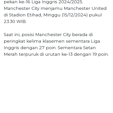
pekan ke-16 Liga Inggris 2024/2025.
Reserved
Manchester City menjamu Manchester United
di Stadion Etihad, Minggu (15/12/2024) pukul
CONTACT
US
23.30 WIB.
Centennial
Tower,
Saat ini, posisi Manchester City berada di
Level
peringkat kelima klasemen sementara Liga
19,
Inggris dengan 27 poin. Sementara Setan
Jl.
Merah terpuruk di urutan ke-13 dengan 19 poin.
Jenderal
Gatot
Subroto,
No.
27,
Setiabudi,
Jakarta
Selatan,
12950
Telp:
+6282136505789