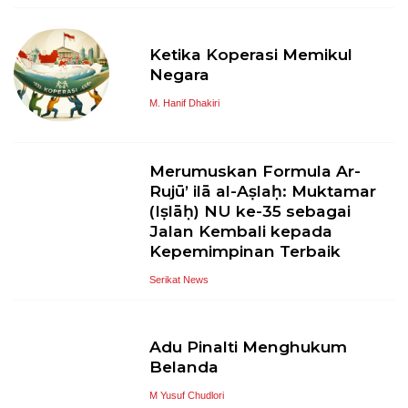
Ketika Koperasi Memikul
Negara
M. Hanif Dhakiri
Merumuskan Formula Ar-
Rujū’ ilā al-Aṣlaḥ: Muktamar
(Iṣlāḥ) NU ke-35 sebagai
Jalan Kembali kepada
Kepemimpinan Terbaik
Serikat News
Adu Pinalti Menghukum
Belanda
M Yusuf Chudlori