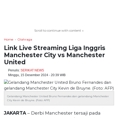
TERKONEKSI
BERSAMA
Scroll to continue with content ↓
KAMI
Home
Olahraga
Link Live Streaming Liga Inggris
Manchester City vs Manchester
United
Penulis:
SERIKAT NEWS
Minggu, 15 Desember 2024 - 20:39 WIB
Copyright
Gelandang Manchester United Bruno Fernandes dan gelandang Manchester
©
City Kevin de Bruyne. (Foto: AFP)
2026
serikatnews.com
JAKARTA
– Derbi Manchester tersaji pada
Allright