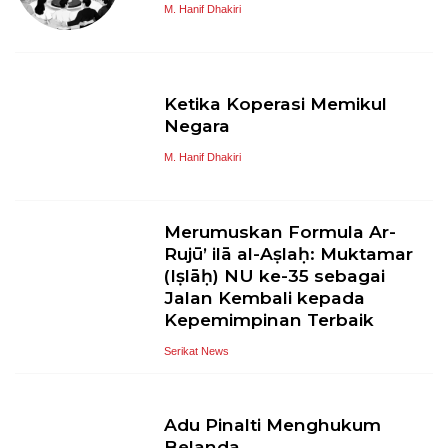
M. Hanif Dhakiri
Ketika Koperasi Memikul
Negara
M. Hanif Dhakiri
Merumuskan Formula Ar-
Rujū’ ilā al-Aṣlaḥ: Muktamar
(Iṣlāḥ) NU ke-35 sebagai
Jalan Kembali kepada
Kepemimpinan Terbaik
Serikat News
Adu Pinalti Menghukum
Belanda