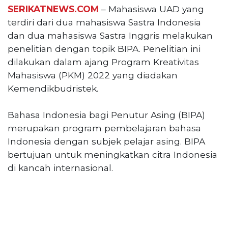
Reserved
SERIKATNEWS.COM
– Mahasiswa UAD yang
terdiri dari dua mahasiswa Sastra Indonesia
CONTACT
dan dua mahasiswa Sastra Inggris melakukan
US
penelitian dengan topik BIPA. Penelitian ini
Centennial
dilakukan dalam ajang Program Kreativitas
Tower,
Mahasiswa (PKM) 2022 yang diadakan
Level
19,
Kemendikbudristek.
Jl.
Jenderal
Bahasa Indonesia bagi Penutur Asing (BIPA)
Gatot
merupakan program pembelajaran bahasa
Subroto,
Indonesia dengan subjek pelajar asing. BIPA
No.
bertujuan untuk meningkatkan citra Indonesia
27,
Setiabudi,
di kancah internasional.
Jakarta
Selatan,
12950
Telp:
+6282136505789