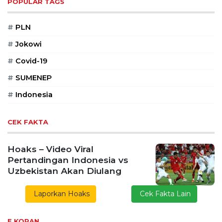
POPULAR TAGS
#
PLN
#
Jokowi
#
Covid-19
#
SUMENEP
#
Indonesia
CEK FAKTA
Hoaks – Video Viral
Pertandingan Indonesia vs
Uzbekistan Akan Diulang
Laporkan Hoaks
Cek Fakta Lain
E KORAN