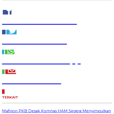
Share to Facebook
Share to Twitter
Share to WhatsApp
Share to Email
TERKAIT
Mafirion PKB Desak Komnas HAM Segera Menyimpulkan