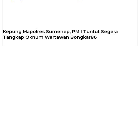
Kepung Mapolres Sumenep, PMII Tuntut Segera
Tangkap Oknum Wartawan Bongkar86
Previous
Next