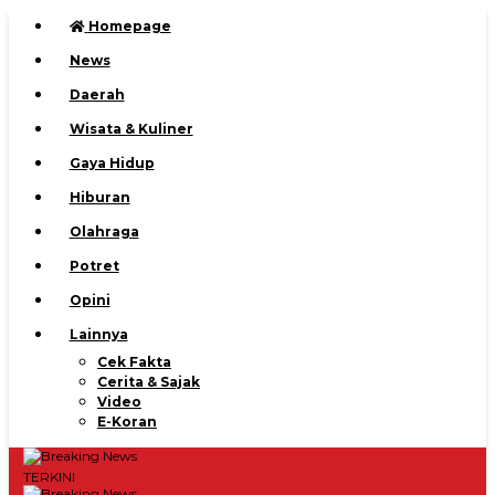
Homepage
News
Daerah
Wisata & Kuliner
Gaya Hidup
Hiburan
Olahraga
Potret
Opini
Lainnya
Cek Fakta
Cerita & Sajak
Video
E-Koran
TERKINI