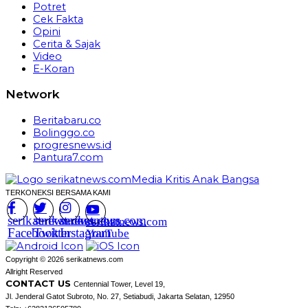
Potret
Cek Fakta
Opini
Cerita & Sajak
Video
E-Koran
Network
Beritabaru.co
Bolinggo.co
progresnews.id
Pantura7.com
TERKONEKSI BERSAMA KAMI
serikatnews.com
serikatnews.com
serikatnews.com
serikatnews.com
Facebook
Twitter
Instagram
YouTube
Copyright © 2026 serikatnews.com
Allright Reserved
CONTACT US
Centennial Tower, Level 19,
Jl. Jenderal Gatot Subroto, No. 27, Setiabudi, Jakarta Selatan, 12950