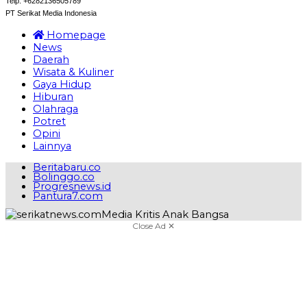
Telp: +6282136505789
PT Serikat Media Indonesia
Homepage
News
Daerah
Wisata & Kuliner
Gaya Hidup
Hiburan
Olahraga
Potret
Opini
Lainnya
Beritabaru.co
Bolinggo.co
Progresnews.id
Pantura7.com
Close Ad ✕