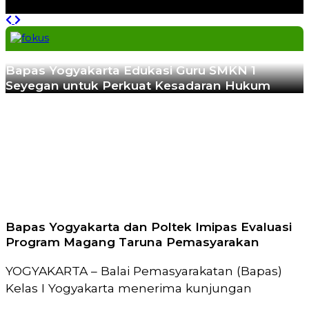
Previous
Next
Bapas Yogyakarta Edukasi Guru SMKN 1
Seyegan untuk Perkuat Kesadaran Hukum
Bapas Yogyakarta dan Poltek Imipas Evaluasi
Program Magang Taruna Pemasyarakan
YOGYAKARTA – Balai Pemasyarakatan (Bapas)
Kelas I Yogyakarta menerima kunjungan