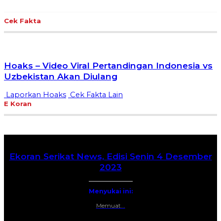
Cek Fakta
Hoaks – Video Viral Pertandingan Indonesia vs
Uzbekistan Akan Diulang
Laporkan Hoaks
Cek Fakta Lain
E Koran
Ekoran Serikat News, Edisi Senin 4 Desember
2023
Menyukai ini:
Memuat...