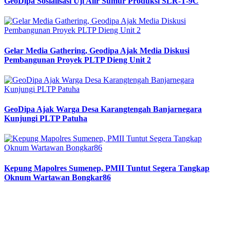
GeoDipa Sosialisasi Uji Alir Sumur Produksi SLR-T-9C
Gelar Media Gathering, Geodipa Ajak Media Diskusi
Pembangunan Proyek PLTP Dieng Unit 2
GeoDipa Ajak Warga Desa Karangtengah Banjarnegara
Kunjungi PLTP Patuha
Kepung Mapolres Sumenep, PMII Tuntut Segera Tangkap
Oknum Wartawan Bongkar86
Previous
Next