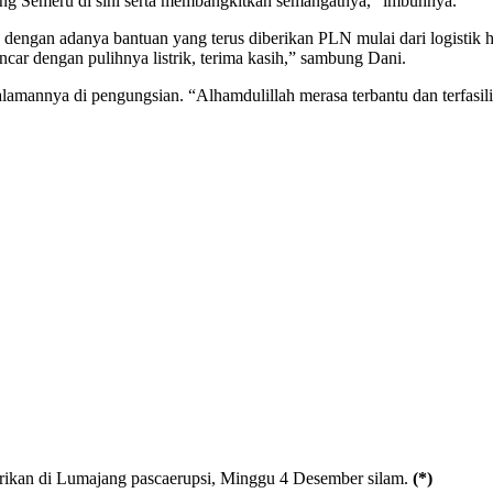
ng Semeru di sini serta membangkitkan semangatnya,” imbuhnya.
ngan adanya bantuan yang terus diberikan PLN mulai dari logistik h
car dengan pulihnya listrik, terima kasih,” sambung Dani.
annya di pengungsian. “Alhamdulillah merasa terbantu dan terfasilit
rikan di Lumajang pascaerupsi, Minggu 4 Desember silam.
(*)