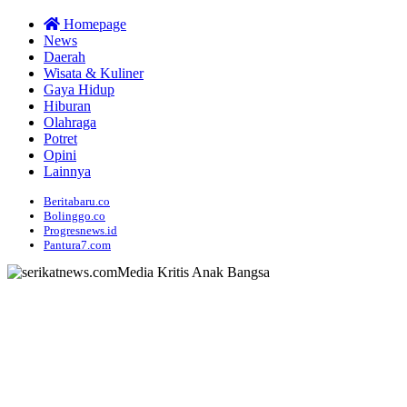
Homepage
News
Daerah
Wisata & Kuliner
Gaya Hidup
Hiburan
Olahraga
Potret
Opini
Lainnya
Beritabaru.co
Bolinggo.co
Progresnews.id
Pantura7.com