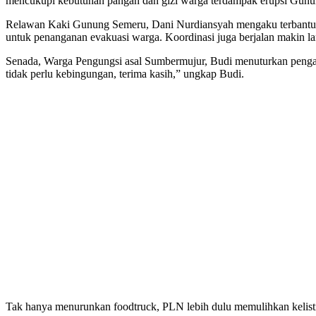
mencukupi kebutuhan pangan dan gizi warga terdampak erupsi Gunu
Relawan Kaki Gunung Semeru, Dani Nurdiansyah mengaku terbantu de
untuk penanganan evakuasi warga. Koordinasi juga berjalan makin lan
Senada, Warga Pengungsi asal Sumbermujur, Budi menuturkan pengalam
tidak perlu kebingungan, terima kasih,” ungkap Budi.
Tak hanya menurunkan foodtruck, PLN lebih dulu memulihkan kelist