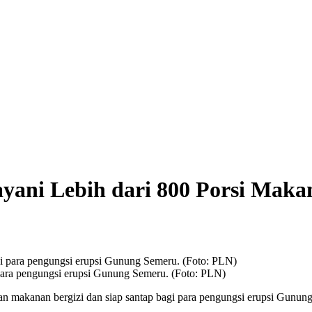
ekerja Bangunan Dibunuh OPM, Komisi XIII: Negara Harus Jamin Rasa Aman 
yani Lebih dari 800 Porsi Maka
para pengungsi erupsi Gunung Semeru. (Foto: PLN)
 makanan bergizi dan siap santap bagi para pengungsi erupsi Gunung