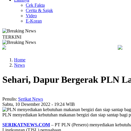
Cek Fakta
Cerita & Sajak
Video
E-Koran
TERKINI
Demokrasi Ekonomi Bukan Sekadar Bernama Koperasi
Lima P
Home
News
Sehari, Dapur Bergerak PLN La
Penulis:
Serikat News
Sabtu, 10 Desember 2022 - 19:24 WIB
PLN menyediakan kebutuhan makanan bergizi dan siap santap bagi 
SERIKATNEWS.COM
– PT PLN (Persero) menyediakan kebutuhan
Lingkungan (TJSL) perusahaan.