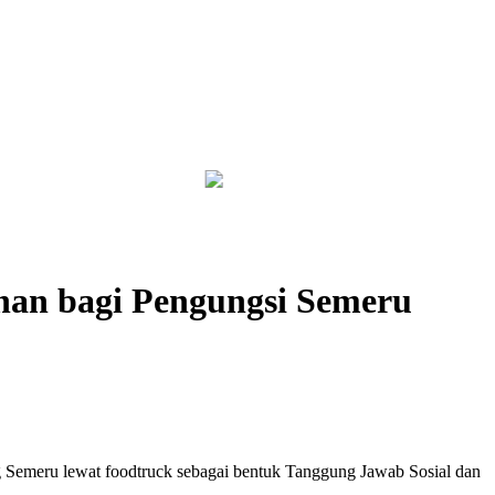
bagi Pekerja Sipil
Ketika Koperasi Memikul Negara
nan bagi Pengungsi Semeru
 Semeru lewat foodtruck sebagai bentuk Tanggung Jawab Sosial dan