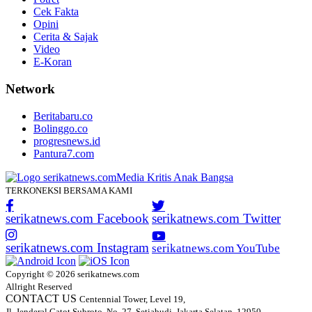
Cek Fakta
Opini
Cerita & Sajak
Video
E-Koran
Network
Beritabaru.co
Bolinggo.co
progresnews.id
Pantura7.com
TERKONEKSI BERSAMA KAMI
serikatnews.com Facebook
serikatnews.com Twitter
serikatnews.com Instagram
serikatnews.com YouTube
Copyright © 2026 serikatnews.com
Allright Reserved
CONTACT US
Centennial Tower, Level 19,
Jl. Jenderal Gatot Subroto, No. 27, Setiabudi, Jakarta Selatan, 12950