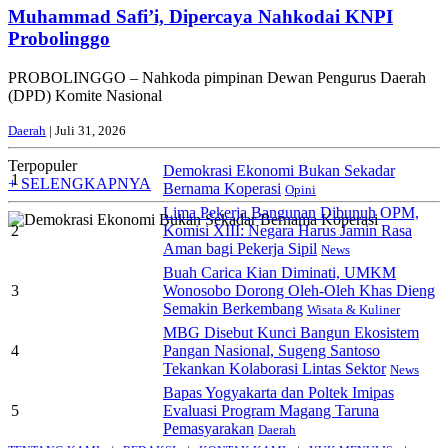
Muhammad Safi’i, Dipercaya Nahkodai KNPI
Probolinggo
PROBOLINGGO – Nahkoda pimpinan Dewan Pengurus Daerah
(DPD) Komite Nasional
Daerah
| Juli 31, 2026
Terpopuler
Demokrasi Ekonomi Bukan Sekadar
1
+ SELENGKAPNYA
Bernama Koperasi
Opini
Lima Pekerja Bangunan Dibunuh OPM,
2
Komisi XIII: Negara Harus Jamin Rasa
Aman bagi Pekerja Sipil
News
Buah Carica Kian Diminati, UMKM
3
Wonosobo Dorong Oleh-Oleh Khas Dieng
Semakin Berkembang
Wisata & Kuliner
MBG Disebut Kunci Bangun Ekosistem
4
Pangan Nasional, Sugeng Santoso
Tekankan Kolaborasi Lintas Sektor
News
Bapas Yogyakarta dan Poltek Imipas
5
Evaluasi Program Magang Taruna
Pemasyarakan
Daerah