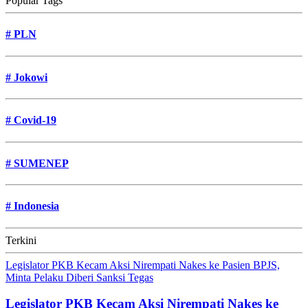
Popular Tags
#
PLN
#
Jokowi
#
Covid-19
#
SUMENEP
#
Indonesia
Terkini
Legislator PKB Kecam Aksi Nirempati Nakes ke Pasien BPJS,
Minta Pelaku Diberi Sanksi Tegas
Legislator PKB Kecam Aksi Nirempati Nakes ke