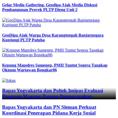
Gelar Media Gathering, Geodipa Ajak Media Diskusi
Pembangunan Proyek PLTP Dieng Unit 2
GeoDipa Ajak Warga Desa Karangtengah Banjarnegara
Kunjungi PLTP Patuha
Kepung Mapolres Sumenep, PMII Tuntut Segera Tangkap
Oknum Wartawan Bongkar86
Previous
Next
Bapas Yogyakarta dan Poltek Imipas Evaluasi
Program Magang Taruna Pemasyarakan
Bapas Yogyakarta dan PN Sleman Perkuat
Koordinasi Penerapan Pidana Kerja Sosial