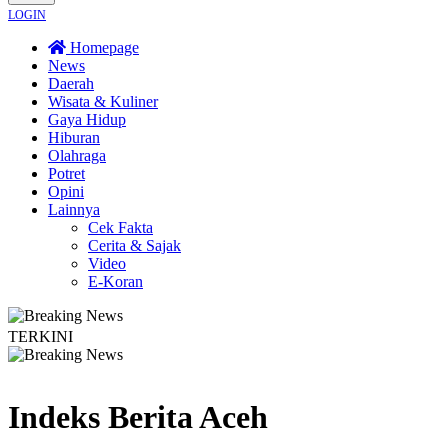
LOGIN
Homepage
News
Daerah
Wisata & Kuliner
Gaya Hidup
Hiburan
Olahraga
Potret
Opini
Lainnya
Cek Fakta
Cerita & Sajak
Video
E-Koran
TERKINI
 Diberi Sanksi Tegas
Kebakaran Savana Bromo Capai 80 Hektare
Bapas 
Indeks Berita
Aceh