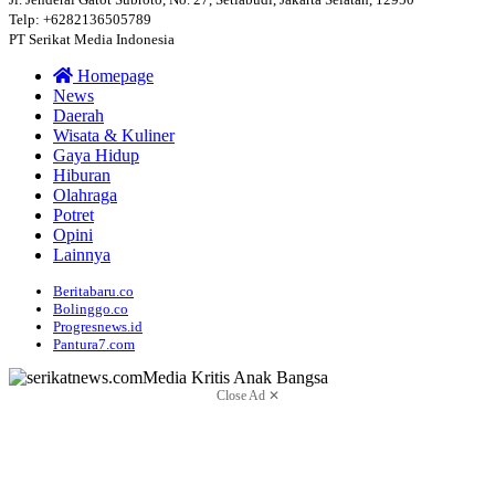
Telp: +6282136505789
PT Serikat Media Indonesia
Homepage
News
Daerah
Wisata & Kuliner
Gaya Hidup
Hiburan
Olahraga
Potret
Opini
Lainnya
Beritabaru.co
Bolinggo.co
Progresnews.id
Pantura7.com
Close Ad ✕