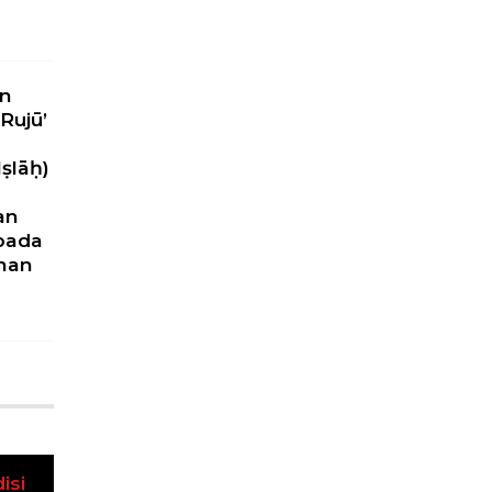
n
Rujū’
ṣlāḥ)
an
pada
nan