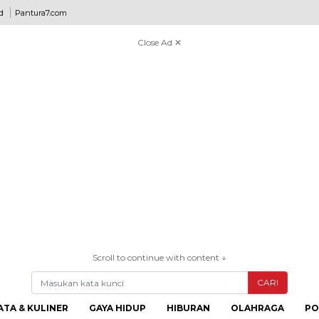
d
Pantura7.com
Close Ad ✕
Scroll to continue with content ↓
CARI
ATA & KULINER
GAYA HIDUP
HIBURAN
OLAHRAGA
PO