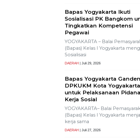
Tujuh Kabupaten/Kota di
NTB Terancam Kekering
Ekstrem
Muhammad Safi’i, Diperca
Nahkodai KNPI Proboling
PROBOLINGGO – Nahkoda pim
Dewan Pengurus Daerah (DPD)
Komite Nasional
DAERAH
| Juli 31, 2026