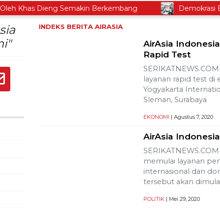
h Khas Dieng Semakin Berkembang
Demokrasi Ekono
sia
INDEKS BERITA
AIRASIA
i"
AirAsia Indones
Rapid Test
SERIKATNEWS.COM –
layanan rapid test di
Yogyakarta Internati
Sleman, Surabaya
EKONOMI
| Agustus 7, 2020
AirAsia Indonesi
SERIKATNEWS.COM – 
memulai layanan pen
internasional dan do
tersebut akan dimula
POLITIK
| Mei 29, 2020