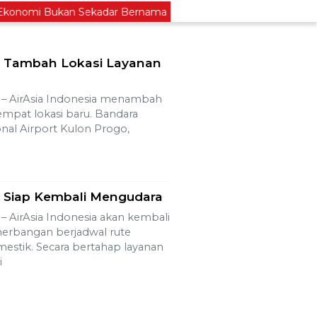
mi Bukan Sekadar Bernama Koperasi
Lima Pekerja 
ia Tambah Lokasi Layanan
 AirAsia Indonesia menambah
 empat lokasi baru. Bandara
onal Airport Kulon Progo,
a Siap Kembali Mengudara
AirAsia Indonesia akan kembali
erbangan berjadwal rute
mestik. Secara bertahap layanan
i