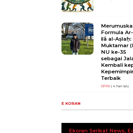
Merumuska
Formula Ar-
ilā al-Aṣlaḥ:
Muktamar (I
NU ke-35
sebagai Jal
Kembali ke
Kepemimpi
Terbaik
OPINI
| 4 hari lalu
E KORAN
 Serikat News, Edisi