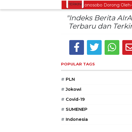
TERKINI
Buah Carica Kian Diminati, UMKM Wonosobo Dorong Oleh-Ole
"Indeks Berita AIrA
Terbaru dan Terkin
POPULAR TAGS
#
PLN
#
Jokowi
#
Covid-19
#
SUMENEP
#
Indonesia