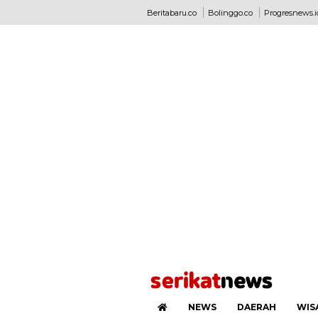
Beritabaru.co
Bolinggo.co
Progresnews.i
NEWS
DAERAH
WIS