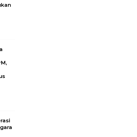
ukan
a
PM,
us
l
rasi
gara