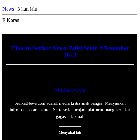
News
| 3 hari lalu
E Koran
Ekoran Serikat News, Edisi Senin 4 Desember
2023
Serikat News
SerikatNews.com adalah media kritis anak bangsa. Menyajikan
informasi secara akurat. Serta setia menjadi platform ruang bertukar
gagasan faktual.
Menyukai ini: