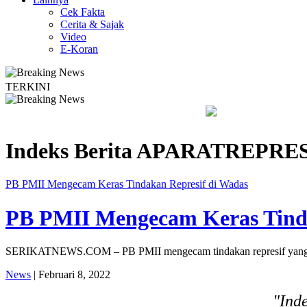
Cek Fakta
Cerita & Sajak
Video
E-Koran
TERKINI
aran Terus Merambat ke Berbagai Titik
Lestarikan Tradisi Lelu
Indeks Berita
APARATREPRES
PB PMII Mengecam Keras Tindakan Represif di Wadas
PB PMII Mengecam Keras Tinda
SERIKATNEWS.COM – PB PMII mengecam tindakan represif yang dil
News
| Februari 8, 2022
"Ind