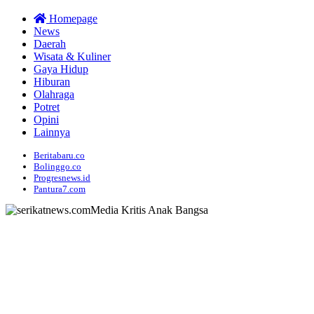
Homepage
News
Daerah
Wisata & Kuliner
Gaya Hidup
Hiburan
Olahraga
Potret
Opini
Lainnya
Beritabaru.co
Bolinggo.co
Progresnews.id
Pantura7.com