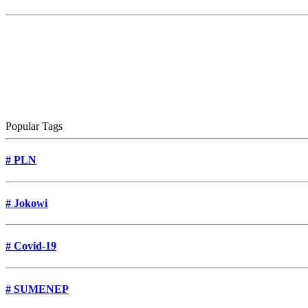
Popular Tags
#
PLN
#
Jokowi
#
Covid-19
#
SUMENEP