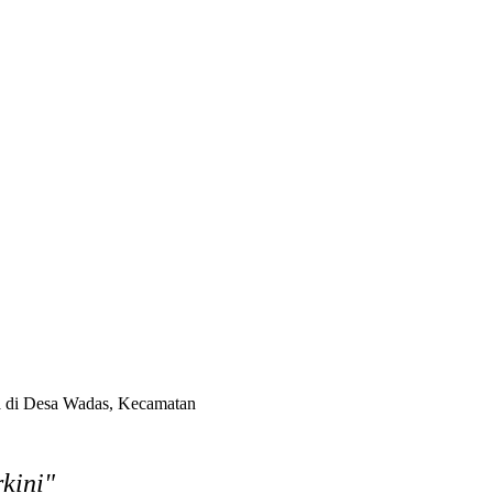
akarta Edukasi Guru SMKN 1 Seyegan untuk Perkuat Kesadaran Hukum
a di Desa Wadas, Kecamatan
kini"