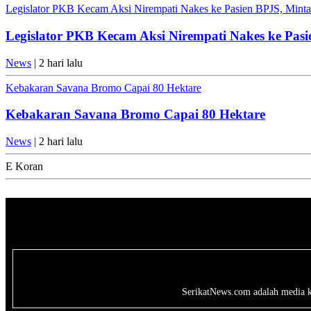
Legislator PKB Kecam Aksi Nirempati Nakes ke Pasien BPJS, Minta 
Legislator PKB Kecam Aksi Nirempati Nakes ke Pasi
News
| 2 hari lalu
Kebakaran Savana Bromo Capai 80 Hektare
Kebakaran Savana Bromo Capai 80 Hektare
News
| 2 hari lalu
E Koran
SerikatNews.com adalah media kri