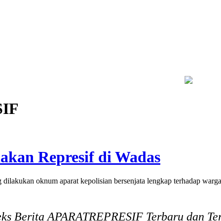
hur, Warga Dayakan Sardonoharjo Gelar Merti Dusun
Bapas Yogy
IF
kan Represif di Wadas
akukan oknum aparat kepolisian bersenjata lengkap terhadap warg
eks Berita APARATREPRESIF Terbaru dan Ter