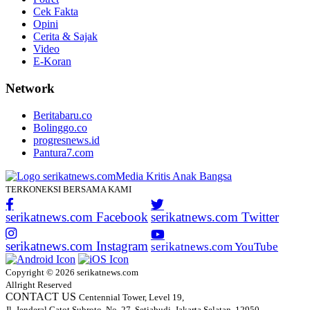
Cek Fakta
Opini
Cerita & Sajak
Video
E-Koran
Network
Beritabaru.co
Bolinggo.co
progresnews.id
Pantura7.com
TERKONEKSI BERSAMA KAMI
serikatnews.com Facebook
serikatnews.com Twitter
serikatnews.com Instagram
serikatnews.com YouTube
Copyright © 2026 serikatnews.com
Allright Reserved
CONTACT US
Centennial Tower, Level 19,
Jl. Jenderal Gatot Subroto, No. 27, Setiabudi, Jakarta Selatan, 12950