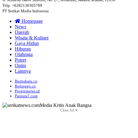
Telp: +6282136505789
PT Serikat Media Indonesia
Homepage
News
Daerah
Wisata & Kuliner
Gaya Hidup
Hiburan
Olahraga
Potret
Opini
Lainnya
Beritabaru.co
Bolinggo.co
Progresnews.id
Pantura7.com
Close Ad ✕