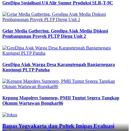
GeoDipa Sosialisasi Uji Alir Sumur Produksi SLR-T-9C
Gelar Media Gathering, Geodipa Ajak Media Diskusi
Pembangunan Proyek PLTP Dieng Unit 2
GeoDipa Ajak Warga Desa Karangtengah Banjarnegara
Kunjungi PLTP Patuha
Kepung Mapolres Sumenep, PMII Tuntut Segera Tangkap
Oknum Wartawan Bongkar86
Previous
Next
Bapas Yogyakarta dan Poltek Imipas Evaluasi