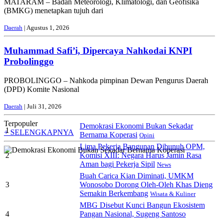
MATARAM – Badan Meteorologi, Klimatologi, dan Geofisika
(BMKG) menetapkan tujuh dari
Daerah
| Agustus 1, 2026
Muhammad Safi’i, Dipercaya Nahkodai KNPI
Probolinggo
PROBOLINGGO – Nahkoda pimpinan Dewan Pengurus Daerah
(DPD) Komite Nasional
Daerah
| Juli 31, 2026
Terpopuler
Demokrasi Ekonomi Bukan Sekadar
1
+ SELENGKAPNYA
Bernama Koperasi
Opini
Lima Pekerja Bangunan Dibunuh OPM,
2
Komisi XIII: Negara Harus Jamin Rasa
Aman bagi Pekerja Sipil
News
Buah Carica Kian Diminati, UMKM
3
Wonosobo Dorong Oleh-Oleh Khas Dieng
Semakin Berkembang
Wisata & Kuliner
MBG Disebut Kunci Bangun Ekosistem
4
Pangan Nasional, Sugeng Santoso