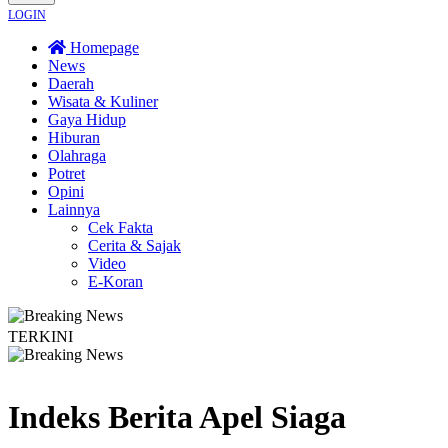
LOGIN
Homepage
News
Daerah
Wisata & Kuliner
Gaya Hidup
Hiburan
Olahraga
Potret
Opini
Lainnya
Cek Fakta
Cerita & Sajak
Video
E-Koran
TERKINI
u Diberi Sanksi Tegas
Kebakaran Savana Bromo Capai 80 Hektare
Bapa
Indeks Berita
Apel Siaga