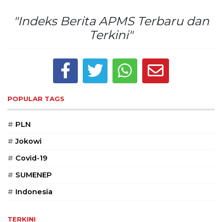
Reserved
"Indeks Berita APMS Terbaru dan
CONTACT
Terkini"
US
Centennial
Tower,
Level
19,
Jl.
POPULAR TAGS
Jenderal
Gatot
#
PLN
Subroto,
No.
#
Jokowi
27,
#
Covid-19
Setiabudi,
Jakarta
#
SUMENEP
Selatan,
12950
#
Indonesia
Telp:
+6282136505789
TERKINI