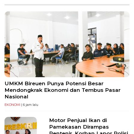
PT
Serikat
Media
Indonesia
UMKM Bireuen Punya Potensi Besar
Mendongkrak Ekonomi dan Tembus Pasar
Nasional
EKONOMI
| 6 jam lalu
Motor Penjual Ikan di
Pamekasan Dirampas
Rentenir, Korban Lapor Polisi