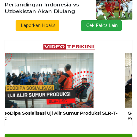
Pertandingan Indonesia vs
Uzbekistan Akan Diulang
Laporkan Hoaks
Cek Fakta Lain
Previous
Next
Gelar Media Gathering, Geodipa Ajak Media Diskusi
Pembangunan Proyek PLTP Dieng Unit 2