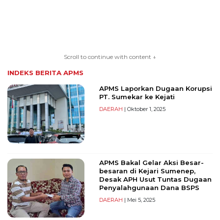
TERKONEKSI
BERSAMA
Scroll to continue with content ↓
KAMI
INDEKS BERITA
APMS
APMS Laporkan Dugaan Korupsi
PT. Sumekar ke Kejati
DAERAH
| Oktober 1, 2025
APMS Bakal Gelar Aksi Besar-
Copyright
besaran di Kejari Sumenep,
©
Desak APH Usut Tuntas Dugaan
Penyalahgunaan Dana BSPS
2026
DAERAH
| Mei 5, 2025
serikatnews.com
Allright