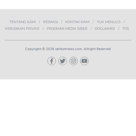
TENTANG KAMI
REDAKSI
KONTAK KAMI
YUK MENULIS
KEBIJAKAN PRIVASI
PEDOMAN MEDIA SIBER
DISCLAIMER
TOS
Copyright © 2026 serikatnews.com. Allright Reserved