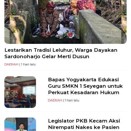
PT
Serikat
Media
Indonesia
Lestarikan Tradisi Leluhur, Warga Dayakan
Sardonoharjo Gelar Merti Dusun
DAERAH
| 1 hari lalu
Bapas Yogyakarta Edukasi
Guru SMKN 1 Seyegan untuk
Perkuat Kesadaran Hukum
DAERAH
| 1 hari lalu
Legislator PKB Kecam Aksi
Nirempati Nakes ke Pasien