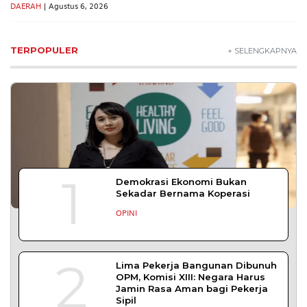
Seyegan untuk Perkuat Kesadaran Hukum
SLEMAN – Balai Pemasyarakatan (Bapas) Kelas I
Yogyakarta memberikan edukasi
DAERAH
| Agustus 7, 2026
Bapas Yogyakarta dan Poltek Imipas Evaluasi
Program Magang Taruna Pemasyarakan
YOGYAKARTA – Balai Pemasyarakatan (Bapas)
Kelas I Yogyakarta menerima kunjungan
DAERAH
| Agustus 6, 2026
Bapas Yogyakarta dan PN Sleman Perkuat
Koordinasi Penerapan Pidana Kerja Sosial
SLEMAN – Balai Pemasyarakatan (Bapas) Kelas I
Yogyakarta dan Pengadilan
DAERAH
| Agustus 6, 2026