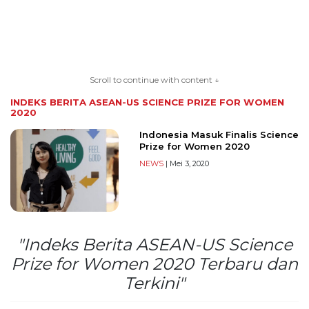
TERKONEKSI
BERSAMA
Scroll to continue with content ↓
KAMI
INDEKS BERITA
ASEAN-US SCIENCE PRIZE FOR WOMEN
2020
Indonesia Masuk Finalis Science
Prize for Women 2020
NEWS
| Mei 3, 2020
Copyright
"Indeks Berita ASEAN-US Science
©
Prize for Women 2020 Terbaru dan
2026
Terkini"
serikatnews.com
Allright