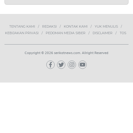
OPINI
2
Lima Pekerja Bangunan Dibunuh
OPM, Komisi XIII: Negara Harus
Jamin Rasa Aman bagi Pekerja
Sipil
NEWS
3
Buah Carica Kian Diminati, UMKM
Wonosobo Dorong Oleh-Oleh
Khas Dieng Semakin
Berkembang
WISATA & KULINER
4
MBG Disebut Kunci Bangun
Ekosistem Pangan Nasional,
Sugeng Santoso Tekankan
Kolaborasi Lintas Sektor
NEWS