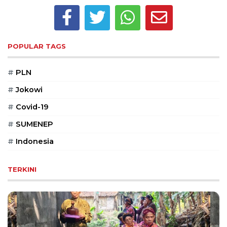
Reserved
CONTACT
US
POPULAR TAGS
Centennial
Tower,
#
PLN
Level
19,
#
Jokowi
Jl.
Jenderal
#
Covid-19
Gatot
#
SUMENEP
Subroto,
No.
#
Indonesia
27,
Setiabudi,
TERKINI
Jakarta
Selatan,
12950
Telp:
+6282136505789