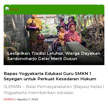
Ekoran Serikat News, Edisi Kamis 9
November 2023
CEK FAKTA
Hoaks – Video Viral
Pertandingan Indonesia vs
Uzbekistan Akan Diulang
Laporkan Hoaks
Cek Fakta Lain