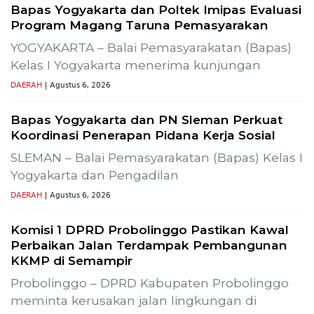
-
Gelar Media Gathering, Geodipa Ajak Media Diskusi
Pembangunan Proyek PLTP Dieng Unit 2
Previous
Next
Lestarikan Tradisi Leluhur, Warga Dayakan
Sardonoharjo Gelar Merti Dusun
Bapas Yogyakarta Edukasi Guru SMKN 1