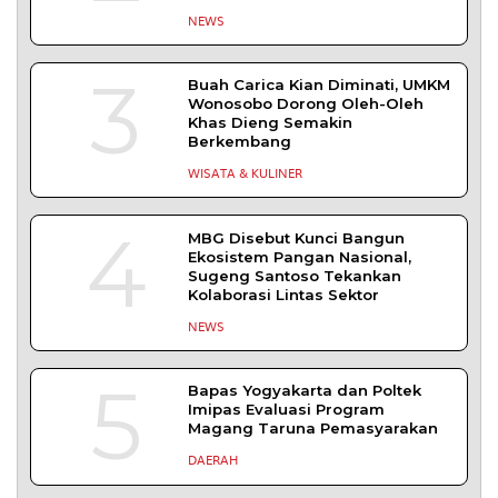
Komisi 1 DPRD Probolinggo Pastikan Kawal
Perbaikan Jalan Terdampak Pembangunan
KKMP di Semampir
Probolinggo – DPRD Kabupaten Probolinggo
meminta kerusakan jalan lingkungan di
DAERAH
| Agustus 6, 2026
TERPOPULER
+ SELENGKAPNYA
1
Demokrasi Ekonomi Bukan
Sekadar Bernama Koperasi