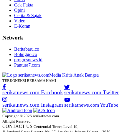
Cek Fakta
Opini
Cerita & Sajak
Video
E-Koran
Network
Beritabaru.co
Bolinggo.co
progresnews.id
Pantura7.com
TERKONEKSI BERSAMA KAMI
serikatnews.com Facebook
serikatnews.com Twitter
serikatnews.com Instagram
serikatnews.com YouTube
Copyright © 2026 serikatnews.com
Allright Reserved
CONTACT US
Centennial Tower, Level 19,
Jl. Jenderal Gatot Subroto, No. 27, Setiabudi, Jakarta Selatan, 12950