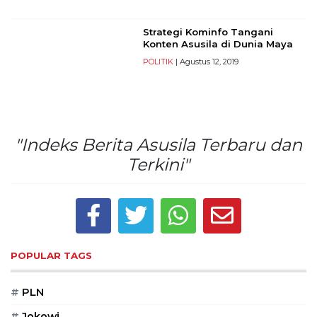
©
2026
Strategi Kominfo Tangani
Konten Asusila di Dunia Maya
serikatnews.com
Allright
POLITIK
| Agustus 12, 2019
Reserved
CONTACT
US
"Indeks Berita Asusila Terbaru dan
Centennial
Tower,
Terkini"
Level
19,
Jl.
Jenderal
Gatot
Subroto,
POPULAR TAGS
No.
27,
#
PLN
Setiabudi,
Jakarta
#
Jokowi