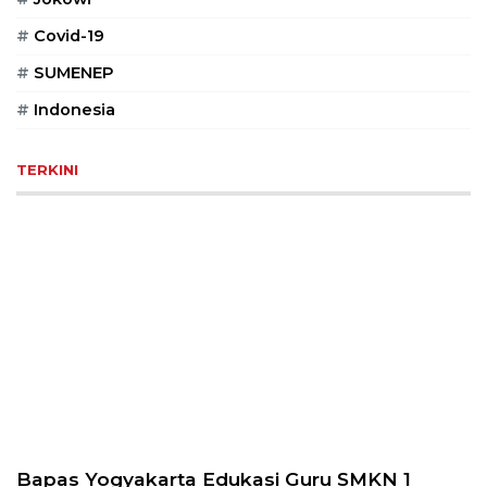
Selatan,
#
Covid-19
12950
Telp:
#
SUMENEP
+6282136505789
#
Indonesia
PT
Serikat
Media
TERKINI
Indonesia
Bapas Yogyakarta Edukasi Guru SMKN 1