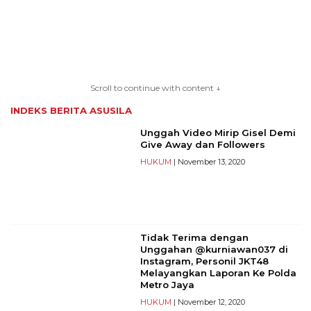
TERKONEKSI
Scroll to continue with content ↓
BERSAMA
INDEKS BERITA
ASUSILA
KAMI
Unggah Video Mirip Gisel Demi
Give Away dan Followers
HUKUM
| November 13, 2020
Tidak Terima dengan
Unggahan @kurniawan037 di
Instagram, Personil JKT48
Melayangkan Laporan Ke Polda
Metro Jaya
HUKUM
| November 12, 2020
Copyright