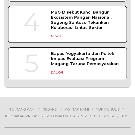
4
MBG Disebut Kunci Bangun
Ekosistem Pangan Nasional,
Sugeng Santoso Tekankan
Kolaborasi Lintas Sektor
NEWS
5
Bapas Yogyakarta dan Poltek
Imipas Evaluasi Program
Magang Taruna Pemasyarakan
DAERAH
TENTANG KAMI
REDAKSI
KONTAK KAMI
YUK MENULIS
KEBIJAKAN PRIVASI
PEDOMAN MEDIA SIBER
DISCLAIMER
TOS