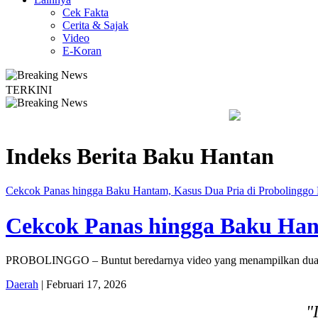
Cek Fakta
Cerita & Sajak
Video
E-Koran
TERKINI
1 Seyegan untuk Perkuat Kesadaran Hukum
Legislator PKB Keca
Indeks Berita
Baku Hantan
Cekcok Panas hingga Baku Hantam, Kasus Dua Pria di Probolinggo D
Cekcok Panas hingga Baku Hant
PROBOLINGGO – Buntut beredarnya video yang menampilkan dua pri
Daerah
| Februari 17, 2026
"