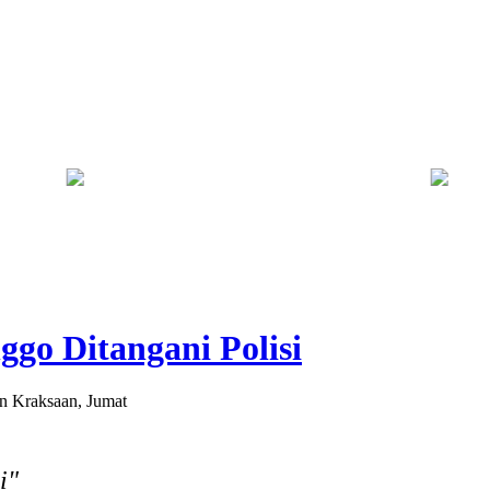
Kebakaran Savana Bromo Capai 80 Hektare
Bapas Y
go Ditangani Polisi
n Kraksaan, Jumat
i"