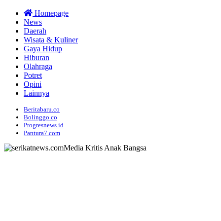
Homepage
News
Daerah
Wisata & Kuliner
Gaya Hidup
Hiburan
Olahraga
Potret
Opini
Lainnya
Beritabaru.co
Bolinggo.co
Progresnews.id
Pantura7.com