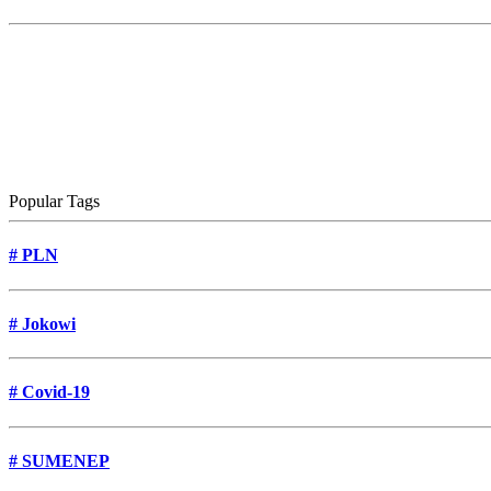
Popular Tags
#
PLN
#
Jokowi
#
Covid-19
#
SUMENEP