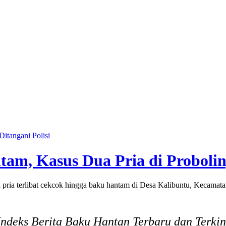
m Aksi Nirempati Nakes ke Pasien BPJS, Minta Pelaku Diberi Sanksi Tegas
itangani Polisi
am, Kasus Dua Pria di Proboling
a terlibat cekcok hingga baku hantam di Desa Kalibuntu, Kecamata
Indeks Berita Baku Hantan Terbaru dan Terkin