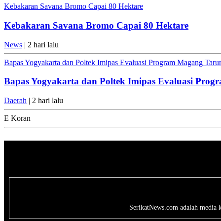
Kebakaran Savana Bromo Capai 80 Hektare
Kebakaran Savana Bromo Capai 80 Hektare
News
| 2 hari lalu
Bapas Yogyakarta dan Poltek Imipas Evaluasi Program Magang Tar
Bapas Yogyakarta dan Poltek Imipas Evaluasi Pro
Daerah
| 2 hari lalu
E Koran
SerikatNews.com adalah media kri