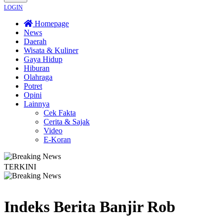
LOGIN
Homepage
News
Daerah
Wisata & Kuliner
Gaya Hidup
Hiburan
Olahraga
Potret
Opini
Lainnya
Cek Fakta
Cerita & Sajak
Video
E-Koran
TERKINI
elaku Diberi Sanksi Tegas
Kebakaran Savana Bromo Capai 80 Hektare
Indeks Berita
Banjir Rob