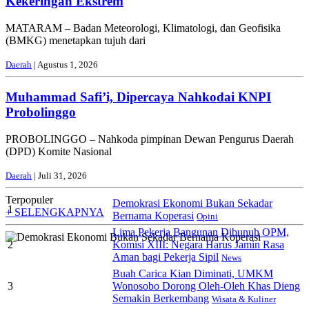
Kekeringan Ekstrem
MATARAM – Badan Meteorologi, Klimatologi, dan Geofisika
(BMKG) menetapkan tujuh dari
Daerah
| Agustus 1, 2026
Muhammad Safi’i, Dipercaya Nahkodai KNPI
Probolinggo
PROBOLINGGO – Nahkoda pimpinan Dewan Pengurus Daerah
(DPD) Komite Nasional
Daerah
| Juli 31, 2026
Terpopuler
Demokrasi Ekonomi Bukan Sekadar
1
+ SELENGKAPNYA
Bernama Koperasi
Opini
Lima Pekerja Bangunan Dibunuh OPM,
2
Komisi XIII: Negara Harus Jamin Rasa
Aman bagi Pekerja Sipil
News
Buah Carica Kian Diminati, UMKM
3
Wonosobo Dorong Oleh-Oleh Khas Dieng
Semakin Berkembang
Wisata & Kuliner