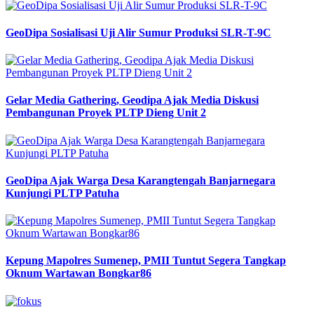
GeoDipa Sosialisasi Uji Alir Sumur Produksi SLR-T-9C
Gelar Media Gathering, Geodipa Ajak Media Diskusi
Pembangunan Proyek PLTP Dieng Unit 2
GeoDipa Ajak Warga Desa Karangtengah Banjarnegara
Kunjungi PLTP Patuha
Kepung Mapolres Sumenep, PMII Tuntut Segera Tangkap
Oknum Wartawan Bongkar86
Previous
Next