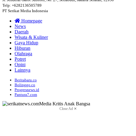
Telp: +6282136505789
PT Serikat Media Indonesia
Homepage
News
Daerah
Wisata & Kuliner
Gaya Hidup
Hiburan
Olahraga
Potret
Opini
Lainnya
Beritabaru.co
Bolinggo.co
Progresnews.id
Pantura7.com
Close Ad ✕