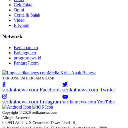
Cek Fakta
Opini
Cerita & Sajak
Video
E-Koran
Network
Beritabaru.co
Bolinggo.co
progresnews.id
Pantura7.com
TERKONEKSI BERSAMA KAMI
serikatnews.com Facebook
serikatnews.com Twitter
serikatnews.com Instagram
serikatnews.com YouTube
Copyright © 2026 serikatnews.com
Allright Reserved
CONTACT US
Centennial Tower, Level 19,
Jl. Jenderal Gatot Subroto, No. 27, Setiabudi, Jakarta Selatan, 12950