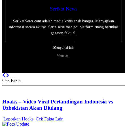
Serikat News
SerikatNews.com adalah media kritis anak bangsa. Menyajikan
informasi secara akurat. Serta setia menjadi platform ruang bertukar
gagasan faktual.
Menyukai ini:
Memuat...
Previous
Next
Cek Fakta
Hoaks – Video Viral Pertandingan Indonesia vs
Uzbekistan Akan Diulang
Laporkan Hoaks
Cek Fakta Lain