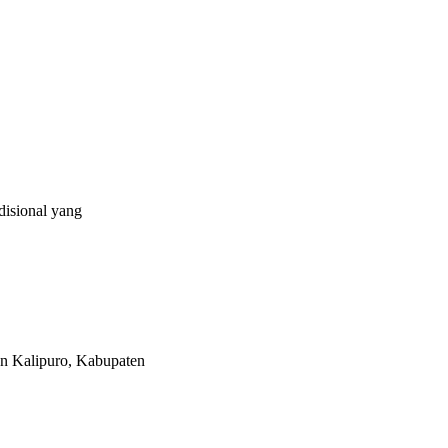
akarta Edukasi Guru SMKN 1 Seyegan untuk Perkuat Kesadaran Hukum
isional yang
n Kalipuro, Kabupaten