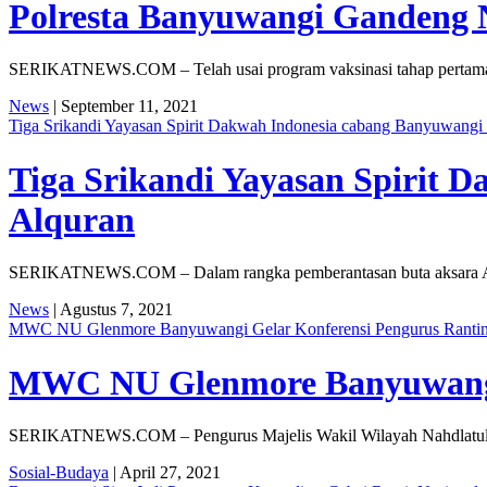
Polresta Banyuwangi Gandeng 
SERIKATNEWS.COM – Telah usai program vaksinasi tahap pertama y
News
| September 11, 2021
Tiga Srikandi Yayasan Spirit Dakwah Indonesia cabang Banyuwangi 
Tiga Srikandi Yayasan Spirit 
Alquran
SERIKATNEWS.COM – Dalam rangka pemberantasan buta aksara Alqu
News
| Agustus 7, 2021
MWC NU Glenmore Banyuwangi Gelar Konferensi Pengurus Ranti
MWC NU Glenmore Banyuwangi 
SERIKATNEWS.COM – Pengurus Majelis Wakil Wilayah Nahdlatul 
Sosial-Budaya
| April 27, 2021