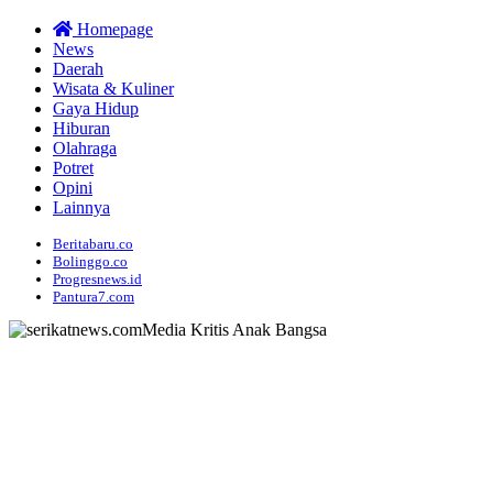
Homepage
News
Daerah
Wisata & Kuliner
Gaya Hidup
Hiburan
Olahraga
Potret
Opini
Lainnya
Beritabaru.co
Bolinggo.co
Progresnews.id
Pantura7.com