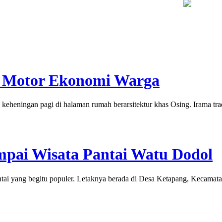
hur, Warga Dayakan Sardonoharjo Gelar Merti Dusun
Bapas Yogy
i Motor Ekonomi Warga
ningan pagi di halaman rumah berarsitektur khas Osing. Irama trad
mpai Wisata Pantai Watu Dodol
 yang begitu populer. Letaknya berada di Desa Ketapang, Kecamata