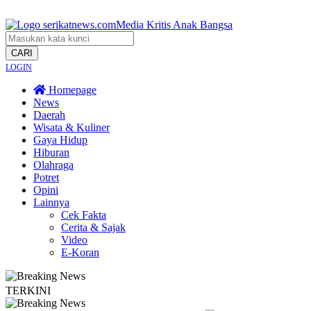
CARI
LOGIN
Homepage
News
Daerah
Wisata & Kuliner
Gaya Hidup
Hiburan
Olahraga
Potret
Opini
Lainnya
Cek Fakta
Cerita & Sajak
Video
E-Koran
TERKINI