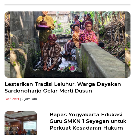
PT
Serikat
Media
Indonesia
Lestarikan Tradisi Leluhur, Warga Dayakan
Sardonoharjo Gelar Merti Dusun
DAERAH
| 2 jam lalu
Bapas Yogyakarta Edukasi
Guru SMKN 1 Seyegan untuk
Perkuat Kesadaran Hukum