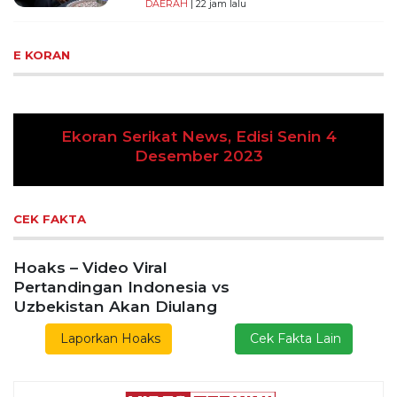
DAERAH
| 22 jam lalu
E KORAN
News, Edisi Senin 4
ber 2023