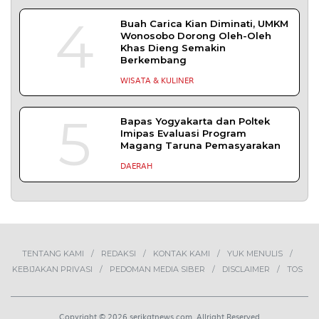
TERPOPULER
+ SELENGKAPNYA
1
Demokrasi Ekonomi Bukan
Sekadar Bernama Koperasi
OPINI
2
Lima Pekerja Bangunan Dibunuh
OPM, Komisi XIII: Negara Harus
Jamin Rasa Aman bagi Pekerja
Sipil
NEWS