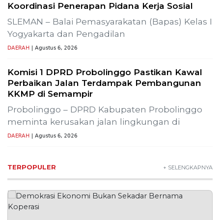
Lestarikan Tradisi Leluhur, Warga Dayakan
Sardonoharjo Gelar Merti Dusun
Bapas Yogyakarta Edukasi Guru SMKN 1
Seyegan untuk Perkuat Kesadaran Hukum
SLEMAN – Balai Pemasyarakatan (Bapas) Kelas I
Yogyakarta memberikan edukasi
DAERAH
| Agustus 7, 2026
Bapas Yogyakarta dan Poltek Imipas Evaluasi
Program Magang Taruna Pemasyarakan