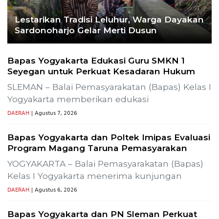
Uzbekistan Akan Diulang
Laporkan Hoaks
Cek Fakta Lain
Previous
Next
 Alir Sumur Produksi SLR-T-
Gelar Media Gathering, Geod
Pembangunan Proyek PLTP 