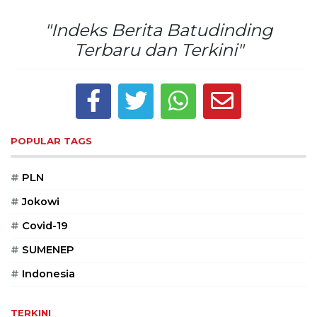
Reserved
"Indeks Berita Batudinding
CONTACT
Terbaru dan Terkini"
US
Centennial
Tower,
Level
19,
Jl.
POPULAR TAGS
Jenderal
Gatot
#
PLN
Subroto,
No.
#
Jokowi
27,
#
Covid-19
Setiabudi,
Jakarta
#
SUMENEP
Selatan,
12950
#
Indonesia
Telp:
+6282136505789
TERKINI