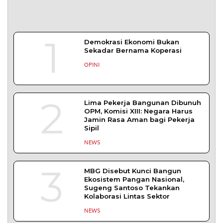
YOGYAKARTA – Balai Pemasyarakatan (Bapas)
Kelas I Yogyakarta menerima kunjungan
DAERAH
| Agustus 6, 2026
Bapas Yogyakarta dan PN Sleman Perkuat
Koordinasi Penerapan Pidana Kerja Sosial
SLEMAN – Balai Pemasyarakatan (Bapas) Kelas I
Yogyakarta dan Pengadilan
DAERAH
| Agustus 6, 2026
Komisi 1 DPRD Probolinggo Pastikan Kawal
Perbaikan Jalan Terdampak Pembangunan
KKMP di Semampir
Probolinggo – DPRD Kabupaten Probolinggo
meminta kerusakan jalan lingkungan di
DAERAH
| Agustus 6, 2026