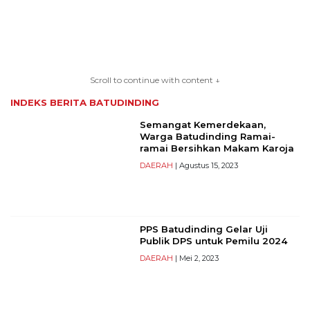
TERKONEKSI
BERSAMA
Scroll to continue with content ↓
KAMI
INDEKS BERITA
BATUDINDING
Semangat Kemerdekaan,
Warga Batudinding Ramai-
ramai Bersihkan Makam Karoja
DAERAH
| Agustus 15, 2023
PPS Batudinding Gelar Uji
Copyright
Publik DPS untuk Pemilu 2024
©
DAERAH
| Mei 2, 2023
2026
serikatnews.com
Allright