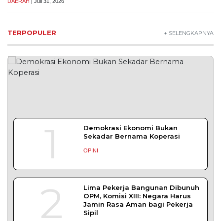
Koordinasi Penerapan Pidana Kerja Sosial
SLEMAN – Balai Pemasyarakatan (Bapas) Kelas I
Yogyakarta dan Pengadilan
DAERAH
| Agustus 6, 2026
Komisi 1 DPRD Probolinggo Pastikan Kawal
Perbaikan Jalan Terdampak Pembangunan
KKMP di Semampir
Probolinggo – DPRD Kabupaten Probolinggo
meminta kerusakan jalan lingkungan di
DAERAH
| Agustus 6, 2026
Tujuh Kabupaten/Kota di NTB Terancam
Kekeringan Ekstrem
MATARAM – Badan Meteorologi, Klimatologi,
dan Geofisika (BMKG) menetapkan tujuh dari
DAERAH
| Agustus 1, 2026