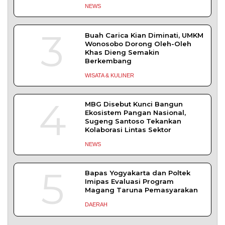
Muhammad Safi’i, Dipercaya Nahkodai KNPI
Probolinggo
PROBOLINGGO – Nahkoda pimpinan Dewan
Pengurus Daerah (DPD) Komite Nasional
DAERAH
| Juli 31, 2026
TERPOPULER
+ SELENGKAPNYA
1
Demokrasi Ekonomi Bukan
Sekadar Bernama Koperasi
OPINI