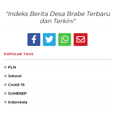
©
2026
"Indeks Berita Desa Brabe Terbaru
serikatnews.com
dan Terkini"
Allright
Reserved
CONTACT
US
Centennial
POPULAR TAGS
Tower,
Level
#
PLN
19,
Jl.
#
Jokowi
Jenderal
#
Covid-19
Gatot
Subroto,
#
SUMENEP
No.
#
Indonesia
27,
Setiabudi,
Jakarta