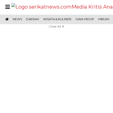
NEWS
DAERAH
WISATA & KULINER
GAYA HIDUP
HIBURAN
LOGIN
Close Ad ✕
REDAKSI
TENTANG
YUK
TERPOPULER
KAMI
MENULIS
Kanal
News
Daerah
Wisata
Gaya
Hiburan
Olahraga
Potret
Cek
Opini
Cerita
Video
E-
&
Hidup
Fakta
&
Koran
Kuliner
Sajak
Network
Beritabaru.co
Bolinggo.co
progresnews.id
Pantura7.com