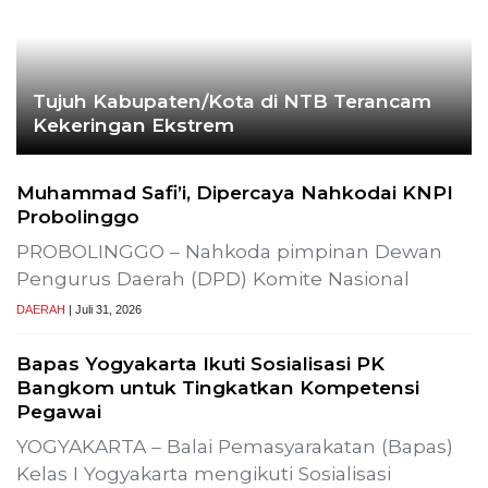
Hoaks – Video Viral
Pertandingan Indonesia vs
Uzbekistan Akan Diulang
Laporkan Hoaks
Cek Fakta Lain
Previous
Next
asi Uji Alir Sumur Produksi SLR-T-
Gelar Media Gatheri
Pembangunan Proye