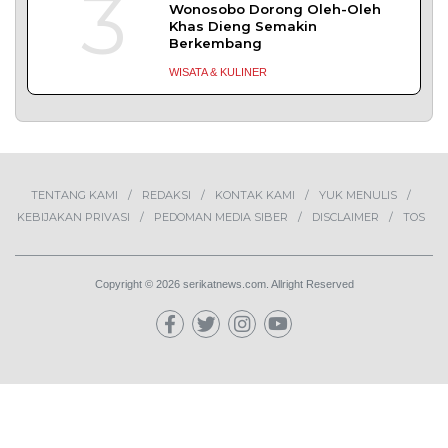
Kelas I Yogyakarta menjalin kerja
DAERAH
| Juli 20, 2026
TERPOPULER
+ SELENGKAPNYA
1
Demokrasi Ekonomi Bukan
Sekadar Bernama Koperasi
OPINI
Lima Pekerja Bangunan Dibunuh
OPM, Komisi XIII: Negara Harus