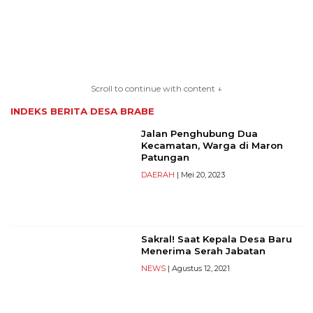
TERKONEKSI
Scroll to continue with content ↓
BERSAMA
INDEKS BERITA
DESA BRABE
KAMI
Jalan Penghubung Dua
Kecamatan, Warga di Maron
Patungan
DAERAH
| Mei 20, 2023
Sakral! Saat Kepala Desa Baru
Menerima Serah Jabatan
NEWS
| Agustus 12, 2021
Copyright