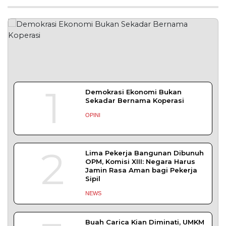
Bapas Yogyakarta Ikuti Sosialisasi PK
Bangkom untuk Tingkatkan Kompetensi
Pegawai
YOGYAKARTA – Balai Pemasyarakatan (Bapas)
Kelas I Yogyakarta mengikuti Sosialisasi
DAERAH
| Juli 29, 2026
Bapas Yogyakarta Gandeng DPKUKM Kota
Yogyakarta untuk Pelaksanaan Pidana Kerja
Sosial
YOGYAKARTA– Balai Pemasyarakatan (Bapas)
Kelas I Yogyakarta menjalin kerja sama
DAERAH
| Juli 27, 2026
BAPAS Yogyakarta Gandeng HIMPSI DIY Beri
Layanan Konseling bagi Klien
Pemasyarakatan
YOGYAKARTA – Balai Pemasyarakatan (BAPAS)