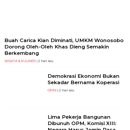
Selatan,
12950
Telp:
+6282136505789
PT
Serikat
Buah Carica Kian Diminati, UMKM Wonosobo
Media
Dorong Oleh-Oleh Khas Dieng Semakin
Indonesia
Berkembang
WISATA & KULINER
| 2 hari lalu
Demokrasi Ekonomi Bukan
Sekadar Bernama Koperasi
OPINI
| 2 hari lalu
Lima Pekerja Bangunan
Dibunuh OPM, Komisi XIII:
Negara Harus Jamin Rasa