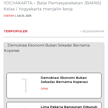
Muhammad Safi’i, Dipercaya Nahkodai KNPI
Probolinggo
PROBOLINGGO – Nahkoda pimpinan Dewan
Pengurus Daerah (DPD) Komite Nasional
DAERAH
| Juli 31, 2026
Bapas Yogyakarta Ikuti Sosialisasi PK
Bangkom untuk Tingkatkan Kompetensi
Pegawai
YOGYAKARTA – Balai Pemasyarakatan (Bapas)
Kelas I Yogyakarta mengikuti Sosialisasi
DAERAH
| Juli 29, 2026
Bapas Yogyakarta Gandeng DPKUKM Kota
Yogyakarta untuk Pelaksanaan Pidana Kerja
Sosial
YOGYAKARTA– Balai Pemasyarakatan (Bapas)
Kelas I Yogyakarta menjalin kerja sama