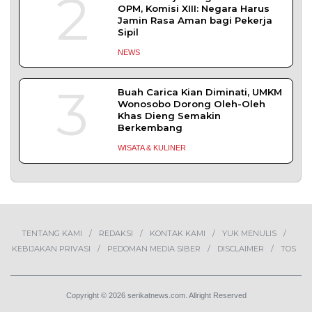
DAERAH
| Juli 27, 2026
BAPAS Yogyakarta Gandeng HIMPSI DIY Beri
Layanan Konseling bagi Klien
Pemasyarakatan
YOGYAKARTA – Balai Pemasyarakatan (BAPAS)
Kelas I Yogyakarta menjalin kerja
DAERAH
| Juli 20, 2026
TERPOPULER
+ SELENGKAPNYA