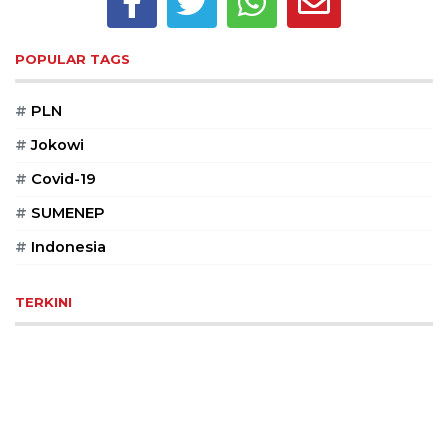
©
2026
POPULAR TAGS
serikatnews.com
Allright
Reserved
#
PLN
#
Jokowi
CONTACT
US
#
Covid-19
Centennial
#
SUMENEP
Tower,
#
Indonesia
Level
19,
Jl.
TERKINI
Jenderal
Gatot
Subroto,
No.
27,
Setiabudi,
Jakarta