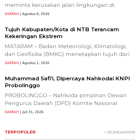
1
Demokrasi Ekonomi Bukan
Sekadar Bernama Koperasi
OPINI
2
Lima Pekerja Bangunan Dibunuh
OPM, Komisi XIII: Negara Harus
Jamin Rasa Aman bagi Pekerja
Sipil
NEWS
3
Buah Carica Kian Diminati, UMKM
Wonosobo Dorong Oleh-Oleh
Khas Dieng Semakin
Berkembang
WISATA & KULINER
MBG Disebut Kunci Bangun