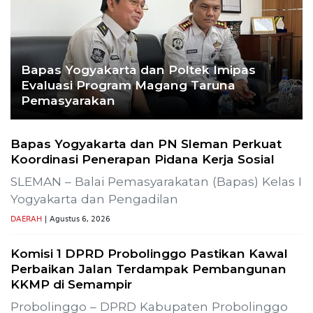
MATARAM – Badan Meteorologi, Klimatologi,
dan Geofisika (BMKG) menetapkan tujuh dari
DAERAH
| Agustus 1, 2026
Muhammad Safi’i, Dipercaya Nahkodai KNPI
Probolinggo
PROBOLINGGO – Nahkoda pimpinan Dewan
Pengurus Daerah (DPD) Komite Nasional
DAERAH
| Juli 31, 2026
TERPOPULER
+ SELENGKAPNYA