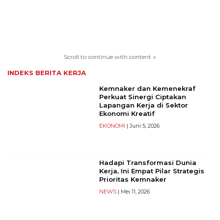
TERKONEKSI
BERSAMA
Scroll to continue with content ↓
KAMI
INDEKS BERITA
KERJA
Kemnaker dan Kemenekraf
Perkuat Sinergi Ciptakan
Lapangan Kerja di Sektor
Ekonomi Kreatif
EKONOMI
| Juni 5, 2026
Hadapi Transformasi Dunia
Copyright
Kerja, Ini Empat Pilar Strategis
©
Prioritas Kemnaker
2026
NEWS
| Mei 11, 2026
serikatnews.com
Allright