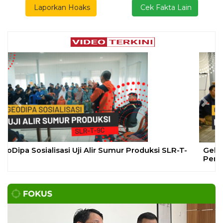
Evaluasi Program Magang Taruna
Pemasyarakan
Bapas Yogyakarta dan PN Sleman Perkuat
Koordinasi Penerapan Pidana Kerja Sosial
SLEMAN – Balai Pemasyarakatan (Bapas) Kelas I
Yogyakarta dan Pengadilan
DAERAH
| Agustus 6, 2026
Komisi 1 DPRD Probolinggo Pastikan Kawal
Perbaikan Jalan Terdampak Pembangunan
KKMP di Semampir
Probolinggo – DPRD Kabupaten Probolinggo
meminta kerusakan jalan lingkungan di
DAERAH
| Agustus 6, 2026
Tujuh Kabupaten/Kota di NTB Terancam
Kekeringan Ekstrem