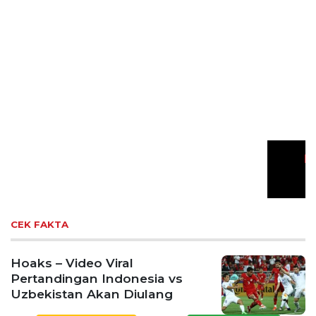
Previous
Next
Gelar Media Gathering, Geodipa Ajak Media Diskusi
Pembangunan Proyek PLTP Dieng Unit 2
Bapas Yogyakarta dan Poltek Imipas