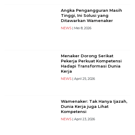
Reserved
Angka Pengangguran Masih
Tinggi, Ini Solusi yang
CONTACT
Ditawarkan Wamenaker
US
NEWS
| Mei 8, 2026
Centennial
Tower,
Level
19,
Menaker Dorong Serikat
Jl.
Pekerja Perkuat Kompetensi
Jenderal
Hadapi Transformasi Dunia
Gatot
Kerja
Subroto,
NEWS
| April 25, 2026
No.
27,
Setiabudi,
Wamenaker: Tak Hanya Ijazah,
Jakarta
Dunia Kerja juga Lihat
Selatan,
Kompetensi
12950
NEWS
| April 23, 2026
Telp:
+6282136505789