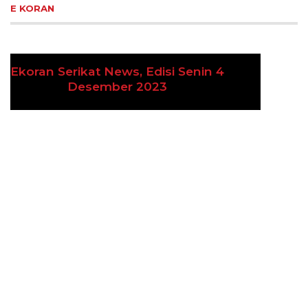
E KORAN
Ekoran Serikat News, Edisi Kamis 9
Previous
Next
November 2023
CEK FAKTA
Hoaks – Video Viral
Pertandingan Indonesia vs
Uzbekistan Akan Diulang
Laporkan Hoaks
Cek Fakta Lain