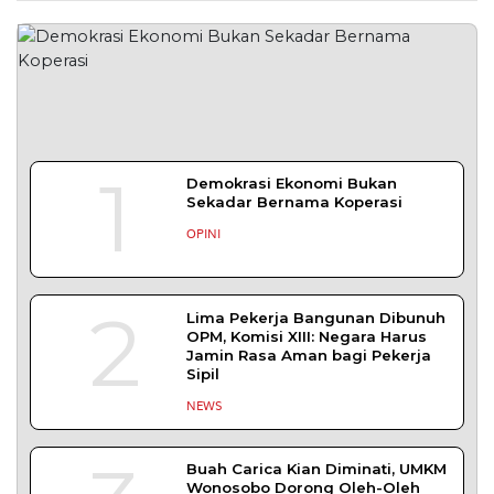
4
Ekosistem Pangan Nasional,
Sugeng Santoso Tekankan
Kolaborasi Lintas Sektor
NEWS
5
Bapas Yogyakarta dan Poltek
Imipas Evaluasi Program
Magang Taruna Pemasyarakan
DAERAH
TENTANG KAMI
REDAKSI
KONTAK KAMI
YUK MENULIS
KEBIJAKAN PRIVASI
PEDOMAN MEDIA SIBER
DISCLAIMER
TOS
Copyright © 2026 serikatnews.com. Allright Reserved