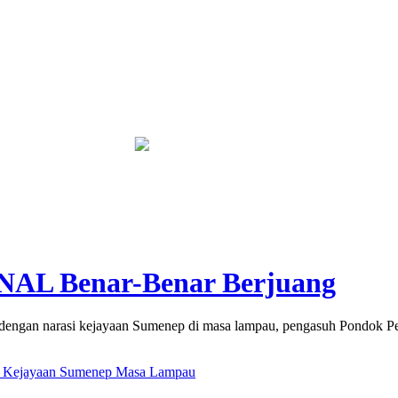
adaran Hukum
Legislator PKB Kecam Aksi Nirempati Nakes ke Pa
NAL Benar-Benar Berjuang
 dengan narasi kejayaan Sumenep di masa lampau, pengasuh Pondok Pe
n Kejayaan Sumenep Masa Lampau