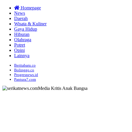
Homepage
News
Daerah
Wisata & Kuliner
Gaya Hidup
Hiburan
Olahraga
Potret
Opini
Lainnya
Beritabaru.co
Bolinggo.co
Progresnews.id
Pantura7.com