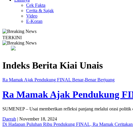
Cek Fakta
Cerita & Sajak
Video
E-Koran
TERKINI
Bapas Yogyakarta Edukasi Guru SMKN 1 Seyegan untuk Perkuat Kes
Indeks Berita
Kiai Unais
Ra Mamak Ajak Pendukung FINAL Benar-Benar Berjuang
Ra Mamak Ajak Pendukung FI
SUMENEP – Usai memberikan refleksi panjang melalui orasi politik
Daerah
| November 18, 2024
Di Hadapan Puluhan Ribu Pendukung FINAL, Ra Mamak Ceritaka