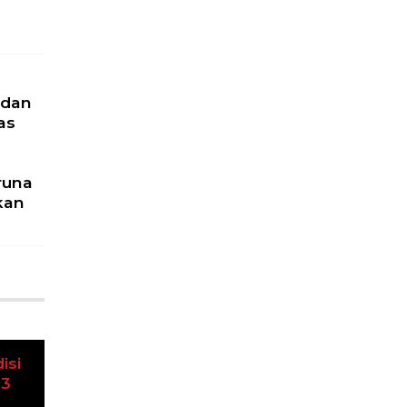
 dan
as
runa
kan
u