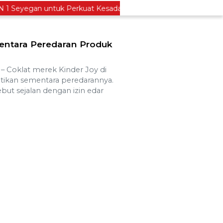
Seyegan untuk Perkuat Kesadaran Hukum
Legislator
ntara Peredaran Produk
Coklat merek Kinder Joy di
ntikan sementara peredarannya.
ut sejalan dengan izin edar