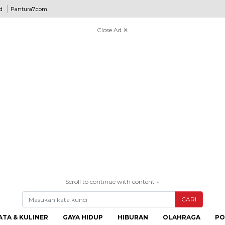
d
Pantura7.com
Close Ad ✕
Scroll to continue with content ↓
CARI
ATA & KULINER
GAYA HIDUP
HIBURAN
OLAHRAGA
PO