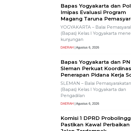
Lestarikan Tradisi Leluhu
Warga Dayakan
Sardonoharjo Gelar Mert
Dusun
Bapas Yogyakarta Edukasi
SMKN 1 Seyegan untuk Pe
Kesadaran Hukum
SLEMAN – Balai Pemasyarakata
(Bapas) Kelas I Yogyakarta
memberikan edukasi
DAERAH
| Agustus 7, 2026
Bapas Yogyakarta dan Pol