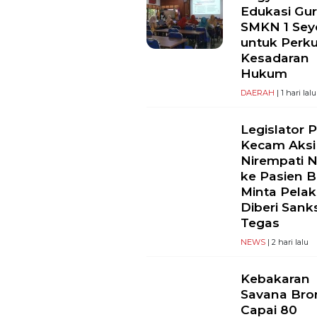
Edukasi Gu
SMKN 1 Se
untuk Perk
Kesadaran
Hukum
DAERAH
| 1 hari lalu
Legislator 
Kecam Aksi
Nirempati 
ke Pasien B
Minta Pela
Diberi Sank
Tegas
NEWS
| 2 hari lalu
Kebakaran
Savana Br
Capai 80