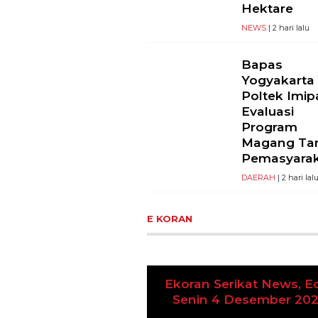
Hektare
NEWS
| 2 hari lalu
Bapas
Yogyakarta
Poltek Imip
Evaluasi
Program
Magang Ta
Pemasyara
DAERAH
| 2 hari lal
E KORAN
n Serikat News, Edisi
in 4 Desember 2023