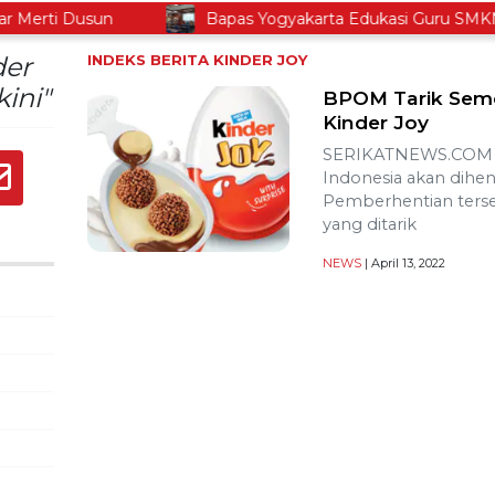
erti Dusun
Bapas Yogyakarta Edukasi Guru SMKN 1 
der
INDEKS BERITA
KINDER JOY
ini"
BPOM Tarik Seme
Kinder Joy
SERIKATNEWS.COM – 
Indonesia akan dihe
Pemberhentian terseb
yang ditarik
NEWS
| April 13, 2022