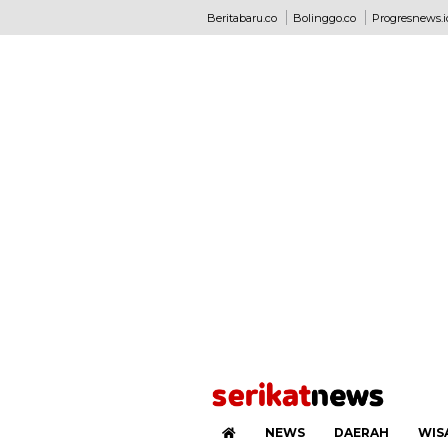
Beritabaru.co
Bolinggo.co
Progresnews.i
NEWS
DAERAH
WIS