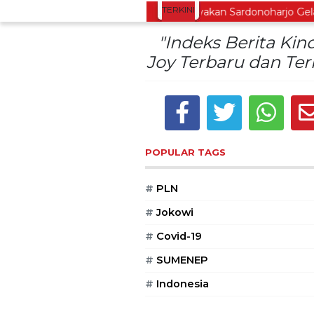
TERKINI
Lestarikan Tradisi Leluhur, Warga Dayakan Sardonoharjo Gelar M
"Indeks Berita Kin
Joy Terbaru dan Terk
POPULAR TAGS
#
PLN
#
Jokowi
#
Covid-19
#
SUMENEP
#
Indonesia