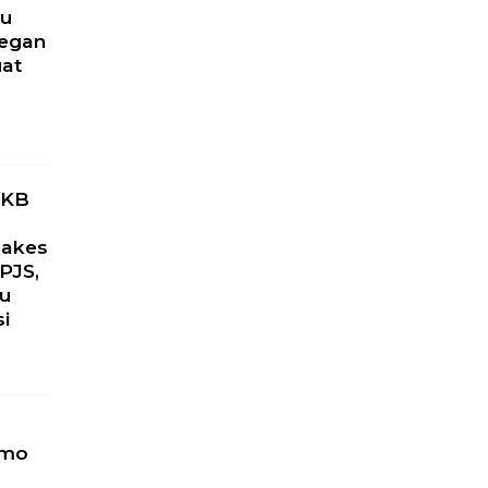
ru
yegan
uat
PKB
Nakes
PJS,
ku
si
omo