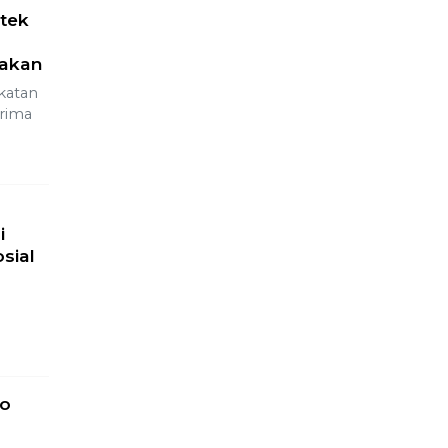
r,
i
 Guru
rkuat
n
tek