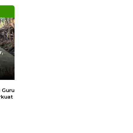
 Lain
pa
unan
Next