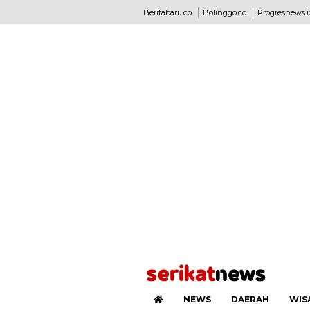
Beritabaru.co
Bolinggo.co
Progresnews.i
NEWS
DAERAH
WIS