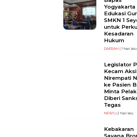
Yogyakarta
Edukasi Gu
SMKN 1 Se
untuk Perk
Kesadaran
Hukum
DAERAH
| 1 hari lalu
Legislator 
Kecam Aksi
Nirempati 
ke Pasien B
Minta Pela
Diberi Sank
Tegas
NEWS
| 2 hari lalu
Kebakaran
Savana Br