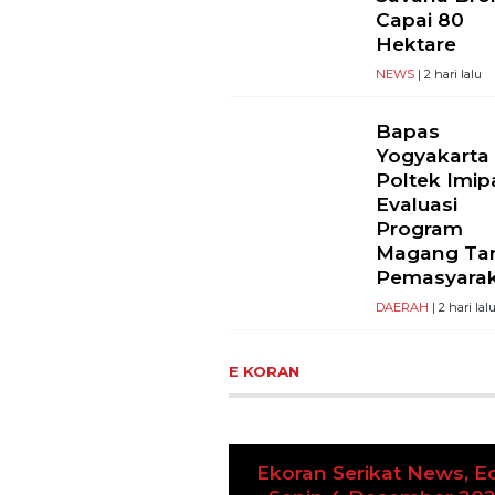
Capai 80
Hektare
NEWS
| 2 hari lalu
Bapas
Yogyakarta
Poltek Imip
Evaluasi
Program
Magang Ta
Pemasyara
DAERAH
| 2 hari lal
E KORAN
 Serikat News, Edisi