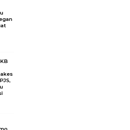
ru
yegan
uat
PKB
Nakes
PJS,
ku
si
omo