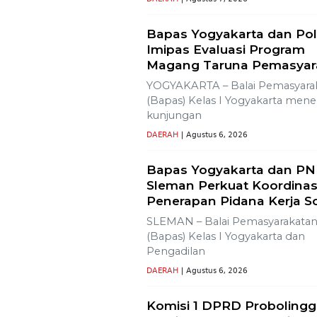
Lestarikan Tradisi Leluhu
Warga Dayakan
Sardonoharjo Gelar Mert
Dusun
Bapas Yogyakarta Edukasi
SMKN 1 Seyegan untuk Pe
Kesadaran Hukum
SLEMAN – Balai Pemasyarakata
(Bapas) Kelas I Yogyakarta
memberikan edukasi
DAERAH
| Agustus 7, 2026