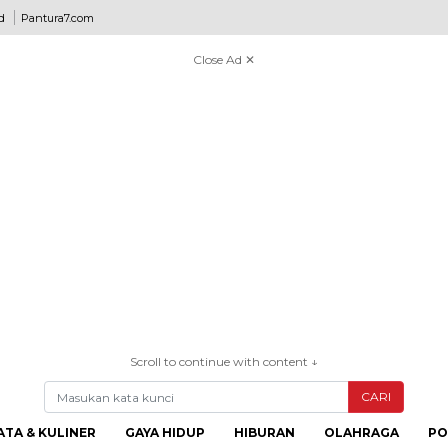
d
Pantura7.com
Close Ad ✕
Scroll to continue with content ↓
CARI
ATA & KULINER
GAYA HIDUP
HIBURAN
OLAHRAGA
PO