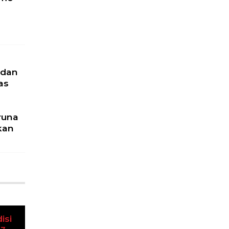
 dan
as
runa
kan
u