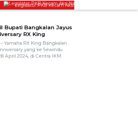
Legislator PKB Kecam Aksi Nirempati Nakes ke Pasien BPJS, M
il Bupati Bangkalan Jayus
iversary RX King
 Yamaha RX King Bangkalan
niversary yang ke Sewindu
8 April 2024, di Centra IKM