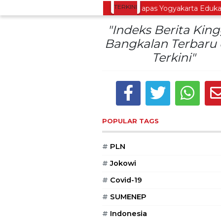
TERKINI
arjo Gelar Merti Dusun
Bapas Yogyakarta Edukasi G
"Indeks Berita Kin
Bangkalan Terbaru
Terkini"
POPULAR TAGS
#
PLN
#
Jokowi
#
Covid-19
#
SUMENEP
#
Indonesia