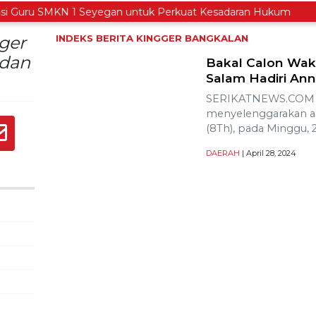
uru SMKN 1 Seyegan untuk Perkuat Kesadaran Hukum
gger
INDEKS BERITA
KINGGER BANGKALAN
 dan
Bakal Calon Wak
Salam Hadiri Ann
SERIKATNEWS.COM –
menyelenggarakan an
(8Th), pada Minggu, 2
DAERAH
| April 28, 2024