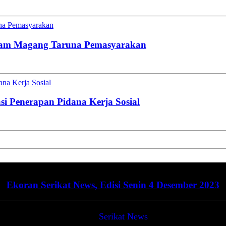
una Pemasyarakan
gram Magang Taruna Pemasyarakan
na Kerja Sosial
i Penerapan Pidana Kerja Sosial
Ekoran Serikat News, Edisi Senin 4 Desember 2023
Serikat News