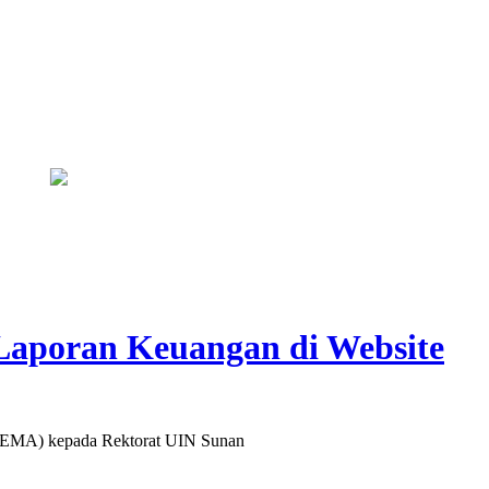
Bapas Yogyakarta dan Poltek Imipas Evaluasi Program Magang Taru
Laporan Keuangan di Website
(SEMA) kepada Rektorat UIN Sunan