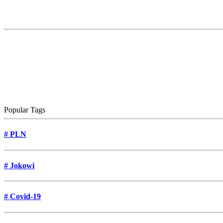
Popular Tags
#
PLN
#
Jokowi
#
Covid-19