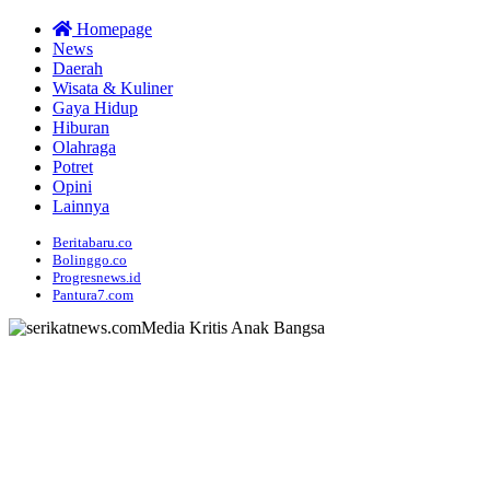
Homepage
News
Daerah
Wisata & Kuliner
Gaya Hidup
Hiburan
Olahraga
Potret
Opini
Lainnya
Beritabaru.co
Bolinggo.co
Progresnews.id
Pantura7.com