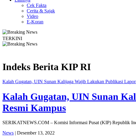
Cek Fakta
Cerita & Sajak
Video
E-Koran
TERKINI
gislator PKB Kecam Aksi Nirempati Nakes ke Pasien BPJS, Minta Pelaku Diber
Indeks Berita
KIP RI
Kalah Gugatan, UIN Sunan Kalijaga Wajib Lakukan Publikasi Lapo
Kalah Gugatan, UIN Sunan Kal
Resmi Kampus
SERIKATNEWS.COM – Komisi Informasi Pusat (KIP) Republik Indo
News
| Desember 13, 2022