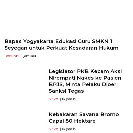
Selatan,
12950
Telp:
+6282136505789
PT
Serikat
Bapas Yogyakarta Edukasi Guru SMKN 1
Media
Seyegan untuk Perkuat Kesadaran Hukum
Indonesia
DAERAH
| 1 jam lalu
Legislator PKB Kecam Aksi
Nirempati Nakes ke Pasien
BPJS, Minta Pelaku Diberi
Sanksi Tegas
NEWS
| 14 jam lalu
Kebakaran Savana Bromo
Capai 80 Hektare
NEWS
| 14 jam lalu