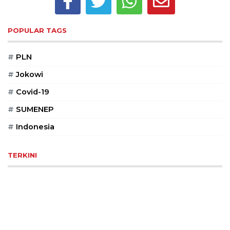
©
2026
POPULAR TAGS
serikatnews.com
Allright
Reserved
#
PLN
#
Jokowi
CONTACT
US
#
Covid-19
Centennial
#
SUMENEP
Tower,
Level
#
Indonesia
19,
Jl.
TERKINI
Jenderal
Gatot
Subroto,
No.
27,
Setiabudi,
Jakarta