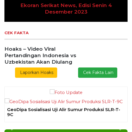
Ekoran Serikat News, Edisi Senin 4
Previous
Next
Desember 2023
CEK FAKTA
Hoaks – Video Viral
Pertandingan Indonesia vs
Uzbekistan Akan Diulang
Laporkan Hoaks
Cek Fakta Lain
GeoDipa Sosialisasi Uji Alir Sumur Produksi SLR-T-
9C
Previous
Next