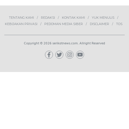
TENTANG KAMI
REDAKSI
KONTAK KAMI
YUK MENULIS
KEBIJAKAN PRIVASI
PEDOMAN MEDIA SIBER
DISCLAIMER
TOS
Copyright © 2026 serikatnews.com. Allright Reserved